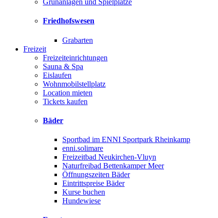
Grünanlagen und Spielplätze
Friedhofswesen
Grabarten
Freizeit
Freizeiteinrichtungen
Sauna & Spa
Eislaufen
Wohnmobilstellplatz
Location mieten
Tickets kaufen
Bäder
Sportbad im ENNI Sportpark Rheinkamp
enni.solimare
Freizeitbad Neukirchen-Vluyn
Naturfreibad Bettenkamper Meer
Öffnungszeiten Bäder
Eintrittspreise Bäder
Kurse buchen
Hundewiese