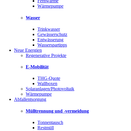
Fernwärme
Wärmepumpe
Wasser
Trinkwasser
Gewässerschutz
Entwässerung
Wasserspartipps
Neue Energien
Regenerative Projekte
E-Mobilität
THG-Quote
Wallboxen
Solaranlagen/Photovoltaik
Wärmepumpe
Abfallentsorgung
Mülltrennung und -vermeidung
Tonnentausch
Restmüll