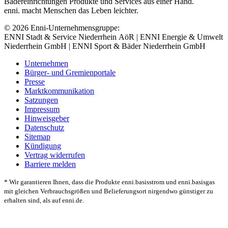
Bädereinrichtungen Produkte und Services aus einer Hand.
enni. macht Menschen das Leben leichter.
© 2026 Enni-Unternehmensgruppe:
ENNI Stadt & Service Niederrhein AöR | ENNI Energie & Umwelt
Niederrhein GmbH | ENNI Sport & Bäder Niederrhein GmbH
Unternehmen
Bürger- und Gremienportale
Presse
Marktkommunikation
Satzungen
Impressum
Hinweisgeber
Datenschutz
Sitemap
Kündigung
Vertrag widerrufen
Barriere melden
* Wir garantieren Ihnen, dass die Produkte enni.basisstrom und enni.basisgas
mit gleichen Verbrauchsgrößen und Belieferungsort nirgendwo günstiger zu
erhalten sind, als auf enni.de.