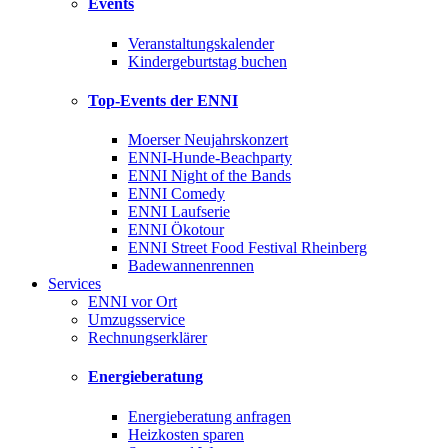
Events
Veranstaltungskalender
Kindergeburtstag buchen
Top-Events der ENNI
Moerser Neujahrskonzert
ENNI-Hunde-Beachparty
ENNI Night of the Bands
ENNI Comedy
ENNI Laufserie
ENNI Ökotour
ENNI Street Food Festival Rheinberg
Badewannenrennen
Services
ENNI vor Ort
Umzugsservice
Rechnungserklärer
Energieberatung
Energieberatung anfragen
Heizkosten sparen