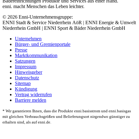
Bädereinrichtungen Produkte und Services aus einer Hand.
enni. macht Menschen das Leben leichter.
© 2026 Enni-Unternehmensgruppe:
ENNI Stadt & Service Niederrhein AöR | ENNI Energie & Umwelt
Niederrhein GmbH | ENNI Sport & Bäder Niederrhein GmbH
Unternehmen
Bürger- und Gremienportale
Presse
Marktkommunikation
Satzungen
Impressum
Hinweisgeber
Datenschutz
Sitemap
Kündigung
Vertrag widerrufen
Barriere melden
* Wir garantieren Ihnen, dass die Produkte enni.basisstrom und enni.basisgas
mit gleichen Verbrauchsgrößen und Belieferungsort nirgendwo günstiger zu
erhalten sind, als auf enni.de.