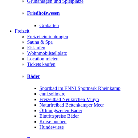
Grünanlagen und Spielplätze
Friedhofswesen
Grabarten
Freizeit
Freizeiteinrichtungen
Sauna & Spa
Eislaufen
Wohnmobilstellplatz
Location mieten
Tickets kaufen
Bäder
Sportbad im ENNI Sportpark Rheinkamp
enni.solimare
Freizeitbad Neukirchen-Vluyn
Naturfreibad Bettenkamper Meer
Öffnungszeiten Bäder
Eintrittspreise Bäder
Kurse buchen
Hundewiese