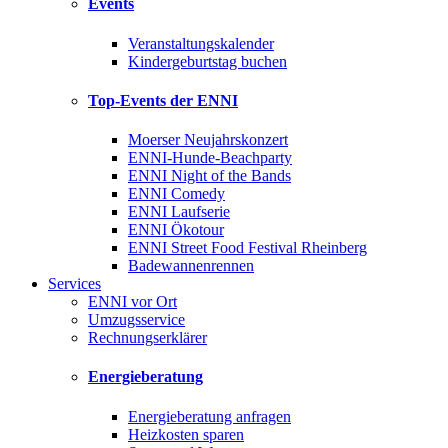
Events
Veranstaltungskalender
Kindergeburtstag buchen
Top-Events der ENNI
Moerser Neujahrskonzert
ENNI-Hunde-Beachparty
ENNI Night of the Bands
ENNI Comedy
ENNI Laufserie
ENNI Ökotour
ENNI Street Food Festival Rheinberg
Badewannenrennen
Services
ENNI vor Ort
Umzugsservice
Rechnungserklärer
Energieberatung
Energieberatung anfragen
Heizkosten sparen