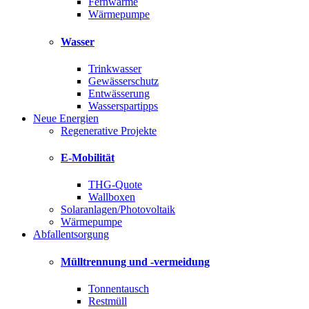
Fernwärme
Wärmepumpe
Wasser
Trinkwasser
Gewässerschutz
Entwässerung
Wasserspartipps
Neue Energien
Regenerative Projekte
E-Mobilität
THG-Quote
Wallboxen
Solaranlagen/Photovoltaik
Wärmepumpe
Abfallentsorgung
Mülltrennung und -vermeidung
Tonnentausch
Restmüll