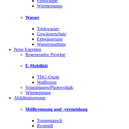
Fernwärme
Wärmepumpe
Wasser
Trinkwasser
Gewässerschutz
Entwässerung
Wasserspartipps
Neue Energien
Regenerative Projekte
E-Mobilität
THG-Quote
Wallboxen
Solaranlagen/Photovoltaik
Wärmepumpe
Abfallentsorgung
Mülltrennung und -vermeidung
Tonnentausch
Restmüll