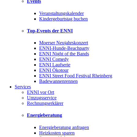
Events
Veranstaltungskalender
Kindergeburtstag buchen
Top-Events der ENNI
Moerser Neujahrskonzert
ENNI-Hunde-Beachparty
ENNI Night of the Bands
ENNI Comedy
ENNI Laufserie
ENNI Ökotour
ENNI Street Food Festival Rheinberg
Badewannenrennen
Services
ENNI vor Ort
Umzugsservice
Rechnungserklärer
Energieberatung
Energieberatung anfragen
Heizkosten sparen