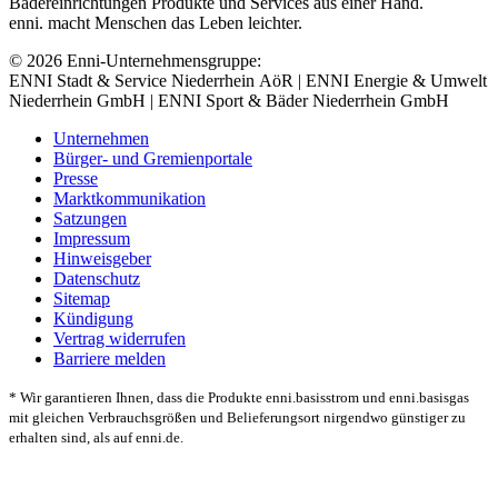
Bädereinrichtungen Produkte und Services aus einer Hand.
enni. macht Menschen das Leben leichter.
© 2026 Enni-Unternehmensgruppe:
ENNI Stadt & Service Niederrhein AöR | ENNI Energie & Umwelt
Niederrhein GmbH | ENNI Sport & Bäder Niederrhein GmbH
Unternehmen
Bürger- und Gremienportale
Presse
Marktkommunikation
Satzungen
Impressum
Hinweisgeber
Datenschutz
Sitemap
Kündigung
Vertrag widerrufen
Barriere melden
* Wir garantieren Ihnen, dass die Produkte enni.basisstrom und enni.basisgas
mit gleichen Verbrauchsgrößen und Belieferungsort nirgendwo günstiger zu
erhalten sind, als auf enni.de.