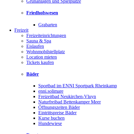
Grünanlagen und Spielplätze
Friedhofswesen
Grabarten
Freizeit
Freizeiteinrichtungen
Sauna & Spa
Eislaufen
Wohnmobilstellplatz
Location mieten
Tickets kaufen
Bäder
Sportbad im ENNI Sportpark Rheinkamp
enni.solimare
Freizeitbad Neukirchen-Vluyn
Naturfreibad Bettenkamper Meer
Öffnungszeiten Bäder
Eintrittspreise Bäder
Kurse buchen
Hundewiese