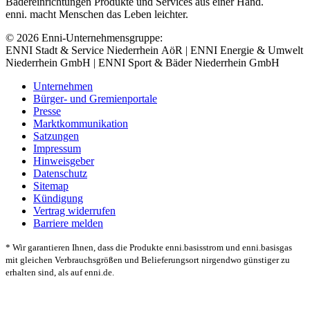
Bädereinrichtungen Produkte und Services aus einer Hand.
enni. macht Menschen das Leben leichter.
© 2026 Enni-Unternehmensgruppe:
ENNI Stadt & Service Niederrhein AöR | ENNI Energie & Umwelt
Niederrhein GmbH | ENNI Sport & Bäder Niederrhein GmbH
Unternehmen
Bürger- und Gremienportale
Presse
Marktkommunikation
Satzungen
Impressum
Hinweisgeber
Datenschutz
Sitemap
Kündigung
Vertrag widerrufen
Barriere melden
* Wir garantieren Ihnen, dass die Produkte enni.basisstrom und enni.basisgas
mit gleichen Verbrauchsgrößen und Belieferungsort nirgendwo günstiger zu
erhalten sind, als auf enni.de.