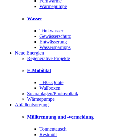
Fernwärme
Wärmepumpe
Wasser
Trinkwasser
Gewässerschutz
Entwässerung
Wasserspartipps
Neue Energien
Regenerative Projekte
E-Mobilität
THG-Quote
Wallboxen
Solaranlagen/Photovoltaik
Wärmepumpe
Abfallentsorgung
Mülltrennung und -vermeidung
Tonnentausch
Restmüll