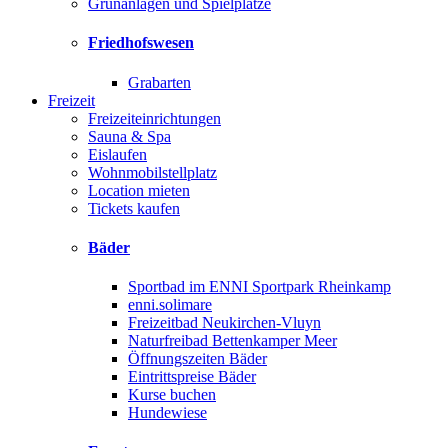
Grünanlagen und Spielplätze
Friedhofswesen
Grabarten
Freizeit
Freizeiteinrichtungen
Sauna & Spa
Eislaufen
Wohnmobilstellplatz
Location mieten
Tickets kaufen
Bäder
Sportbad im ENNI Sportpark Rheinkamp
enni.solimare
Freizeitbad Neukirchen-Vluyn
Naturfreibad Bettenkamper Meer
Öffnungszeiten Bäder
Eintrittspreise Bäder
Kurse buchen
Hundewiese