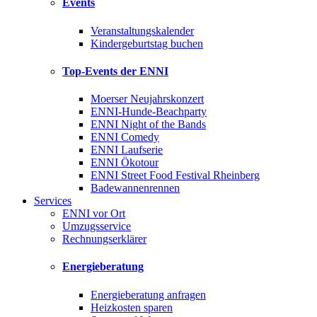
Events
Veranstaltungskalender
Kindergeburtstag buchen
Top-Events der ENNI
Moerser Neujahrskonzert
ENNI-Hunde-Beachparty
ENNI Night of the Bands
ENNI Comedy
ENNI Laufserie
ENNI Ökotour
ENNI Street Food Festival Rheinberg
Badewannenrennen
Services
ENNI vor Ort
Umzugsservice
Rechnungserklärer
Energieberatung
Energieberatung anfragen
Heizkosten sparen