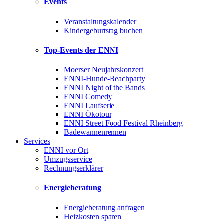
Events
Veranstaltungskalender
Kindergeburtstag buchen
Top-Events der ENNI
Moerser Neujahrskonzert
ENNI-Hunde-Beachparty
ENNI Night of the Bands
ENNI Comedy
ENNI Laufserie
ENNI Ökotour
ENNI Street Food Festival Rheinberg
Badewannenrennen
Services
ENNI vor Ort
Umzugsservice
Rechnungserklärer
Energieberatung
Energieberatung anfragen
Heizkosten sparen