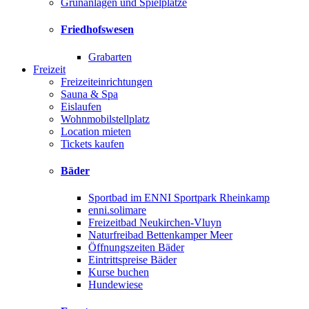
Grünanlagen und Spielplätze
Friedhofswesen
Grabarten
Freizeit
Freizeiteinrichtungen
Sauna & Spa
Eislaufen
Wohnmobilstellplatz
Location mieten
Tickets kaufen
Bäder
Sportbad im ENNI Sportpark Rheinkamp
enni.solimare
Freizeitbad Neukirchen-Vluyn
Naturfreibad Bettenkamper Meer
Öffnungszeiten Bäder
Eintrittspreise Bäder
Kurse buchen
Hundewiese