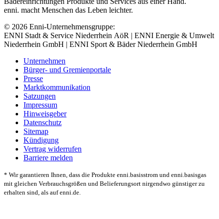
Bädereinrichtungen Produkte und Services aus einer Hand.
enni. macht Menschen das Leben leichter.
© 2026 Enni-Unternehmensgruppe:
ENNI Stadt & Service Niederrhein AöR | ENNI Energie & Umwelt
Niederrhein GmbH | ENNI Sport & Bäder Niederrhein GmbH
Unternehmen
Bürger- und Gremienportale
Presse
Marktkommunikation
Satzungen
Impressum
Hinweisgeber
Datenschutz
Sitemap
Kündigung
Vertrag widerrufen
Barriere melden
* Wir garantieren Ihnen, dass die Produkte enni.basisstrom und enni.basisgas
mit gleichen Verbrauchsgrößen und Belieferungsort nirgendwo günstiger zu
erhalten sind, als auf enni.de.