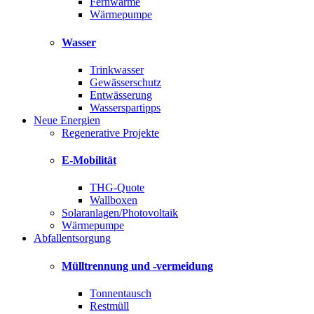
Fernwärme
Wärmepumpe
Wasser
Trinkwasser
Gewässerschutz
Entwässerung
Wasserspartipps
Neue Energien
Regenerative Projekte
E-Mobilität
THG-Quote
Wallboxen
Solaranlagen/Photovoltaik
Wärmepumpe
Abfallentsorgung
Mülltrennung und -vermeidung
Tonnentausch
Restmüll