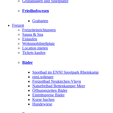
Grünanlagen und Spielplätze
Friedhofswesen
Grabarten
Freizeit
Freizeiteinrichtungen
Sauna & Spa
Eislaufen
Wohnmobilstellplatz
Location mieten
Tickets kaufen
Bäder
Sportbad im ENNI Sportpark Rheinkamp
enni.solimare
Freizeitbad Neukirchen-Vluyn
Naturfreibad Bettenkamper Meer
Öffnungszeiten Bäder
Eintrittspreise Bäder
Kurse buchen
Hundewiese