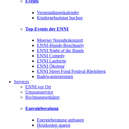
Events
Veranstaltungskalender
Kindergeburtstag buchen
Top-Events der ENNI
Moerser Neujahrskonzert
ENNI-Hunde-Beachparty
ENNI Night of the Bands
ENNI Comedy
ENNI Laufserie
ENNI Ökotour
ENNI Street Food Festival Rheinberg
Badewannenrennen
Services
ENNI vor Ort
Umzugsservice
Rechnungserklärer
Energieberatung
Energieberatung anfragen
Heizkosten sparen