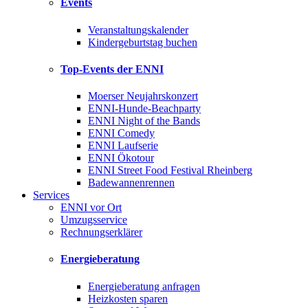
Events
Veranstaltungskalender
Kindergeburtstag buchen
Top-Events der ENNI
Moerser Neujahrskonzert
ENNI-Hunde-Beachparty
ENNI Night of the Bands
ENNI Comedy
ENNI Laufserie
ENNI Ökotour
ENNI Street Food Festival Rheinberg
Badewannenrennen
Services
ENNI vor Ort
Umzugsservice
Rechnungserklärer
Energieberatung
Energieberatung anfragen
Heizkosten sparen