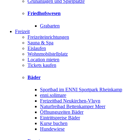
Grünanlagen und Spielplätze
Friedhofswesen
Grabarten
Freizeit
Freizeiteinrichtungen
Sauna & Spa
Eislaufen
Wohnmobilstellplatz
Location mieten
Tickets kaufen
Bäder
Sportbad im ENNI Sportpark Rheinkamp
enni.solimare
Freizeitbad Neukirchen-Vluyn
Naturfreibad Bettenkamper Meer
Öffnungszeiten Bäder
Eintrittspreise Bäder
Kurse buchen
Hundewiese