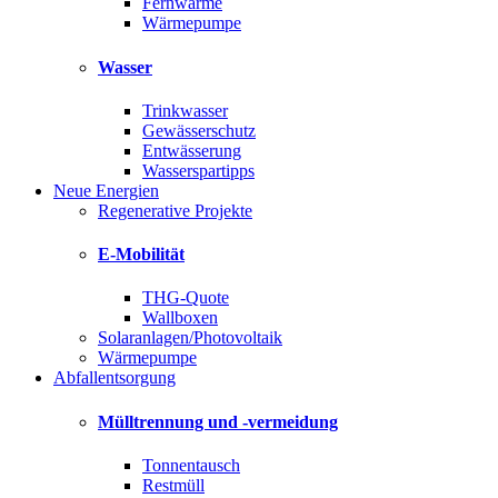
Fernwärme
Wärmepumpe
Wasser
Trinkwasser
Gewässerschutz
Entwässerung
Wasserspartipps
Neue Energien
Regenerative Projekte
E-Mobilität
THG-Quote
Wallboxen
Solaranlagen/Photovoltaik
Wärmepumpe
Abfallentsorgung
Mülltrennung und -vermeidung
Tonnentausch
Restmüll