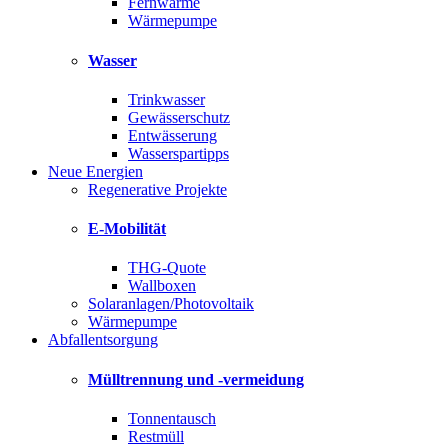
Fernwärme
Wärmepumpe
Wasser
Trinkwasser
Gewässerschutz
Entwässerung
Wasserspartipps
Neue Energien
Regenerative Projekte
E-Mobilität
THG-Quote
Wallboxen
Solaranlagen/Photovoltaik
Wärmepumpe
Abfallentsorgung
Mülltrennung und -vermeidung
Tonnentausch
Restmüll