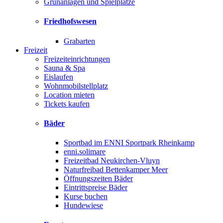
Grünanlagen und Spielplätze
Friedhofswesen
Grabarten
Freizeit
Freizeiteinrichtungen
Sauna & Spa
Eislaufen
Wohnmobilstellplatz
Location mieten
Tickets kaufen
Bäder
Sportbad im ENNI Sportpark Rheinkamp
enni.solimare
Freizeitbad Neukirchen-Vluyn
Naturfreibad Bettenkamper Meer
Öffnungszeiten Bäder
Eintrittspreise Bäder
Kurse buchen
Hundewiese