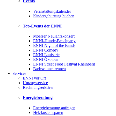
Events
Veranstaltungskalender
Kindergeburtstag buchen
Top-Events der ENNI
Moerser Neujahrskonzert
ENNI-Hunde-Beachparty
ENNI Night of the Bands
ENNI Comedy
ENNI Laufserie
ENNI Ökotour
ENNI Street Food Festival Rheinberg
Badewannenrennen
Services
ENNI vor Ort
Umzugsservice
Rechnungserklärer
Energieberatung
Energieberatung anfragen
Heizkosten sparen