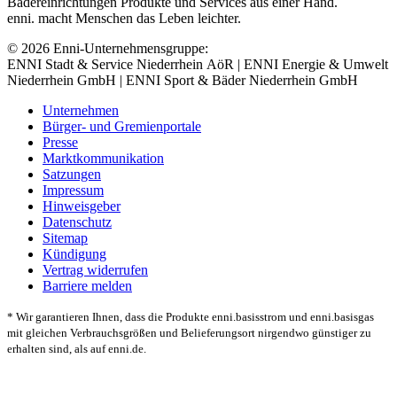
Bädereinrichtungen Produkte und Services aus einer Hand.
enni. macht Menschen das Leben leichter.
© 2026 Enni-Unternehmensgruppe:
ENNI Stadt & Service Niederrhein AöR | ENNI Energie & Umwelt
Niederrhein GmbH | ENNI Sport & Bäder Niederrhein GmbH
Unternehmen
Bürger- und Gremienportale
Presse
Marktkommunikation
Satzungen
Impressum
Hinweisgeber
Datenschutz
Sitemap
Kündigung
Vertrag widerrufen
Barriere melden
* Wir garantieren Ihnen, dass die Produkte enni.basisstrom und enni.basisgas
mit gleichen Verbrauchsgrößen und Belieferungsort nirgendwo günstiger zu
erhalten sind, als auf enni.de.