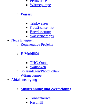
Fernwärme
Wärmepumpe
Wasser
Trinkwasser
Gewässerschutz
Entwässerung
Wasserspartipps
Neue Energien
Regenerative Projekte
E-Mobilität
THG-Quote
Wallboxen
Solaranlagen/Photovoltaik
Wärmepumpe
Abfallentsorgung
Mülltrennung und -vermeidung
Tonnentausch
Restmüll