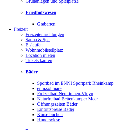
Grünanlagen und Spielplätze
Friedhofswesen
Grabarten
Freizeit
Freizeiteinrichtungen
Sauna & Spa
Eislaufen
Wohnmobilstellplatz
Location mieten
Tickets kaufen
Bäder
Sportbad im ENNI Sportpark Rheinkamp
enni.solimare
Freizeitbad Neukirchen-Vluyn
Naturfreibad Bettenkamper Meer
Öffnungszeiten Bäder
Eintrittspreise Bäder
Kurse buchen
Hundewiese