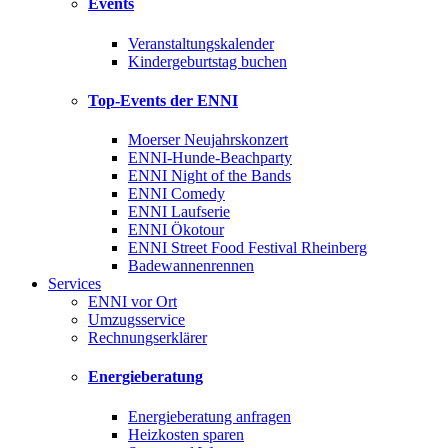
Events
Veranstaltungskalender
Kindergeburtstag buchen
Top-Events der ENNI
Moerser Neujahrskonzert
ENNI-Hunde-Beachparty
ENNI Night of the Bands
ENNI Comedy
ENNI Laufserie
ENNI Ökotour
ENNI Street Food Festival Rheinberg
Badewannenrennen
Services
ENNI vor Ort
Umzugsservice
Rechnungserklärer
Energieberatung
Energieberatung anfragen
Heizkosten sparen