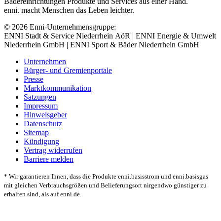
Bädereinrichtungen Produkte und Services aus einer Hand.
enni. macht Menschen das Leben leichter.
© 2026 Enni-Unternehmensgruppe:
ENNI Stadt & Service Niederrhein AöR | ENNI Energie & Umwelt
Niederrhein GmbH | ENNI Sport & Bäder Niederrhein GmbH
Unternehmen
Bürger- und Gremienportale
Presse
Marktkommunikation
Satzungen
Impressum
Hinweisgeber
Datenschutz
Sitemap
Kündigung
Vertrag widerrufen
Barriere melden
* Wir garantieren Ihnen, dass die Produkte enni.basisstrom und enni.basisgas
mit gleichen Verbrauchsgrößen und Belieferungsort nirgendwo günstiger zu
erhalten sind, als auf enni.de.