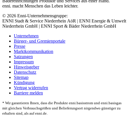
Bädereinrichtungen Produkte und Services aus einer Hand.
enni. macht Menschen das Leben leichter.
© 2026 Enni-Unternehmensgruppe:
ENNI Stadt & Service Niederrhein AöR | ENNI Energie & Umwelt
Niederrhein GmbH | ENNI Sport & Bäder Niederrhein GmbH
Unternehmen
Bürger- und Gremienportale
Presse
Marktkommunikation
Satzungen
Impressum
Hinweisgeber
Datenschutz
Sitemap
Kündigung
Vertrag widerrufen
Barriere melden
* Wir garantieren Ihnen, dass die Produkte enni.basisstrom und enni.basisgas
mit gleichen Verbrauchsgrößen und Belieferungsort nirgendwo günstiger zu
erhalten sind, als auf enni.de.