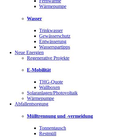
Fernwärme
Wärmepumpe
Wasser
Trinkwasser
Gewässerschutz
Entwässerung
Wasserspartipps
Neue Energien
Regenerative Projekte
E-Mobilität
THG-Quote
Wallboxen
Solaranlagen/Photovoltaik
Wärmepumpe
Abfallentsorgung
Mülltrennung und -vermeidung
Tonnentausch
Restmüll