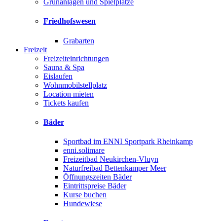
Grünanlagen und Spielplätze
Friedhofswesen
Grabarten
Freizeit
Freizeiteinrichtungen
Sauna & Spa
Eislaufen
Wohnmobilstellplatz
Location mieten
Tickets kaufen
Bäder
Sportbad im ENNI Sportpark Rheinkamp
enni.solimare
Freizeitbad Neukirchen-Vluyn
Naturfreibad Bettenkamper Meer
Öffnungszeiten Bäder
Eintrittspreise Bäder
Kurse buchen
Hundewiese