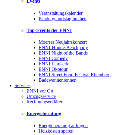
Events
Veranstaltungskalender
Kindergeburtstag buchen
Top-Events der ENNI
Moerser Neujahrskonzert
ENNI-Hunde-Beachparty
ENNI Night of the Bands
ENNI Comedy
ENNI Laufserie
ENNI Ökotour
ENNI Street Food Festival Rheinberg
Badewannenrennen
Services
ENNI vor Ort
Umzugsservice
Rechnungserklärer
Energieberatung
Energieberatung anfragen
Heizkosten sparen