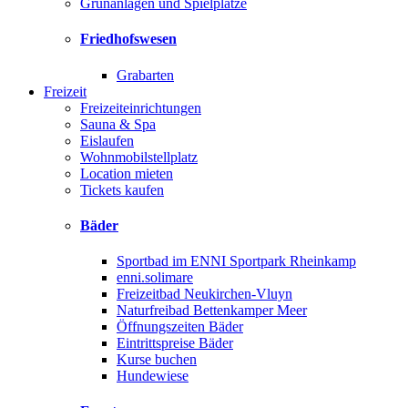
Grünanlagen und Spielplätze
Friedhofswesen
Grabarten
Freizeit
Freizeiteinrichtungen
Sauna & Spa
Eislaufen
Wohnmobilstellplatz
Location mieten
Tickets kaufen
Bäder
Sportbad im ENNI Sportpark Rheinkamp
enni.solimare
Freizeitbad Neukirchen-Vluyn
Naturfreibad Bettenkamper Meer
Öffnungszeiten Bäder
Eintrittspreise Bäder
Kurse buchen
Hundewiese