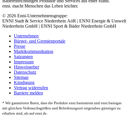
Bädereinrichtungen Produkte und Services aus einer Hand.
enni. macht Menschen das Leben leichter.
© 2026 Enni-Unternehmensgruppe:
ENNI Stadt & Service Niederrhein AöR | ENNI Energie & Umwelt
Niederrhein GmbH | ENNI Sport & Bäder Niederrhein GmbH
Unternehmen
Bürger- und Gremienportale
Presse
Marktkommunikation
Satzungen
Impressum
Hinweisgeber
Datenschutz
Sitemap
Kündigung
Vertrag widerrufen
Barriere melden
* Wir garantieren Ihnen, dass die Produkte enni.basisstrom und enni.basisgas
mit gleichen Verbrauchsgrößen und Belieferungsort nirgendwo günstiger zu
erhalten sind, als auf enni.de.