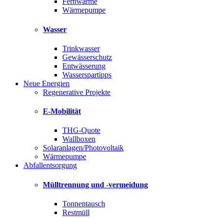
Fernwärme
Wärmepumpe
Wasser
Trinkwasser
Gewässerschutz
Entwässerung
Wasserspartipps
Neue Energien
Regenerative Projekte
E-Mobilität
THG-Quote
Wallboxen
Solaranlagen/Photovoltaik
Wärmepumpe
Abfallentsorgung
Mülltrennung und -vermeidung
Tonnentausch
Restmüll