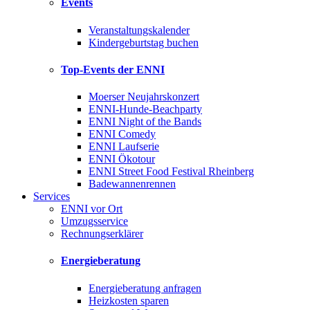
Events
Veranstaltungskalender
Kindergeburtstag buchen
Top-Events der ENNI
Moerser Neujahrskonzert
ENNI-Hunde-Beachparty
ENNI Night of the Bands
ENNI Comedy
ENNI Laufserie
ENNI Ökotour
ENNI Street Food Festival Rheinberg
Badewannenrennen
Services
ENNI vor Ort
Umzugsservice
Rechnungserklärer
Energieberatung
Energieberatung anfragen
Heizkosten sparen