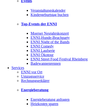
Events
Veranstaltungskalender
Kindergeburtstag buchen
Top-Events der ENNI
Moerser Neujahrskonzert
ENNI-Hunde-Beachparty
ENNI Night of the Bands
ENNI Comedy
ENNI Laufserie
ENNI Ökotour
ENNI Street Food Festival Rheinberg
Badewannenrennen
Services
ENNI vor Ort
Umzugsservice
Rechnungserklärer
Energieberatung
Energieberatung anfragen
Heizkosten sparen