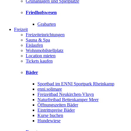
Grünanlagen und Spielplätze
Friedhofswesen
Grabarten
Freizeit
Freizeiteinrichtungen
Sauna & Spa
Eislaufen
Wohnmobilstellplatz
Location mieten
Tickets kaufen
Bäder
Sportbad im ENNI Sportpark Rheinkamp
enni.solimare
Freizeitbad Neukirchen-Vluyn
Naturfreibad Bettenkamper Meer
Öffnungszeiten Bäder
Eintrittspreise Bäder
Kurse buchen
Hundewiese