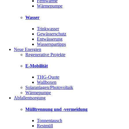
Fernwärme
Wärmepumpe
Wasser
Trinkwasser
Gewässerschutz
Entwässerung
Wasserspartipps
Neue Energien
Regenerative Projekte
E-Mobilität
THG-Quote
Wallboxen
Solaranlagen/Photovoltaik
Wärmepumpe
Abfallentsorgung
Mülltrennung und -vermeidung
Tonnentausch
Restmüll