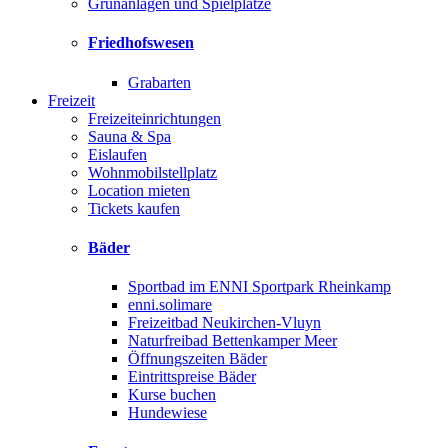
Grünanlagen und Spielplätze
Friedhofswesen
Grabarten
Freizeit
Freizeiteinrichtungen
Sauna & Spa
Eislaufen
Wohnmobilstellplatz
Location mieten
Tickets kaufen
Bäder
Sportbad im ENNI Sportpark Rheinkamp
enni.solimare
Freizeitbad Neukirchen-Vluyn
Naturfreibad Bettenkamper Meer
Öffnungszeiten Bäder
Eintrittspreise Bäder
Kurse buchen
Hundewiese