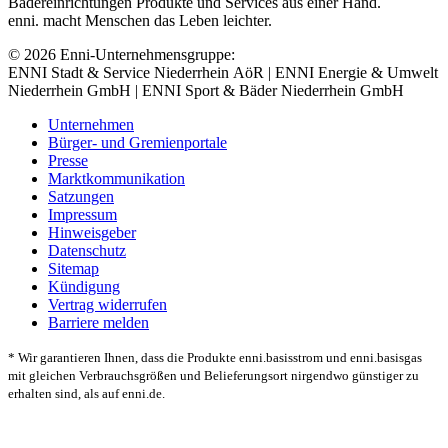
Bädereinrichtungen Produkte und Services aus einer Hand.
enni. macht Menschen das Leben leichter.
© 2026 Enni-Unternehmensgruppe:
ENNI Stadt & Service Niederrhein AöR | ENNI Energie & Umwelt
Niederrhein GmbH | ENNI Sport & Bäder Niederrhein GmbH
Unternehmen
Bürger- und Gremienportale
Presse
Marktkommunikation
Satzungen
Impressum
Hinweisgeber
Datenschutz
Sitemap
Kündigung
Vertrag widerrufen
Barriere melden
* Wir garantieren Ihnen, dass die Produkte enni.basisstrom und enni.basisgas
mit gleichen Verbrauchsgrößen und Belieferungsort nirgendwo günstiger zu
erhalten sind, als auf enni.de.