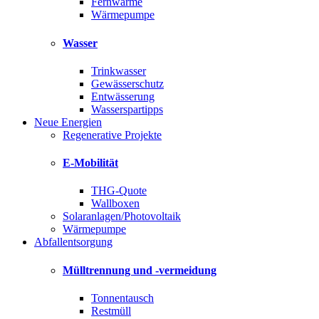
Fernwärme
Wärmepumpe
Wasser
Trinkwasser
Gewässerschutz
Entwässerung
Wasserspartipps
Neue Energien
Regenerative Projekte
E-Mobilität
THG-Quote
Wallboxen
Solaranlagen/Photovoltaik
Wärmepumpe
Abfallentsorgung
Mülltrennung und -vermeidung
Tonnentausch
Restmüll