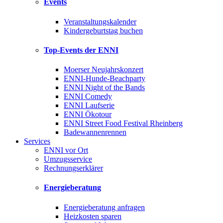
Events
Veranstaltungskalender
Kindergeburtstag buchen
Top-Events der ENNI
Moerser Neujahrskonzert
ENNI-Hunde-Beachparty
ENNI Night of the Bands
ENNI Comedy
ENNI Laufserie
ENNI Ökotour
ENNI Street Food Festival Rheinberg
Badewannenrennen
Services
ENNI vor Ort
Umzugsservice
Rechnungserklärer
Energieberatung
Energieberatung anfragen
Heizkosten sparen