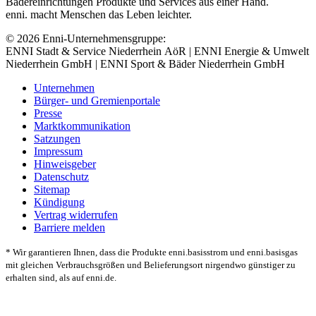
Bädereinrichtungen Produkte und Services aus einer Hand.
enni. macht Menschen das Leben leichter.
© 2026 Enni-Unternehmensgruppe:
ENNI Stadt & Service Niederrhein AöR | ENNI Energie & Umwelt
Niederrhein GmbH | ENNI Sport & Bäder Niederrhein GmbH
Unternehmen
Bürger- und Gremienportale
Presse
Marktkommunikation
Satzungen
Impressum
Hinweisgeber
Datenschutz
Sitemap
Kündigung
Vertrag widerrufen
Barriere melden
* Wir garantieren Ihnen, dass die Produkte enni.basisstrom und enni.basisgas
mit gleichen Verbrauchsgrößen und Belieferungsort nirgendwo günstiger zu
erhalten sind, als auf enni.de.