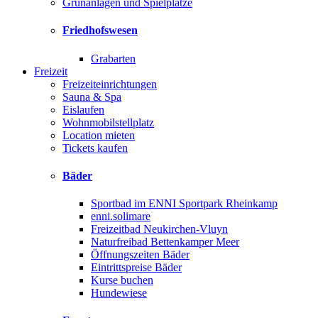
Grünanlagen und Spielplätze
Friedhofswesen
Grabarten
Freizeit
Freizeiteinrichtungen
Sauna & Spa
Eislaufen
Wohnmobilstellplatz
Location mieten
Tickets kaufen
Bäder
Sportbad im ENNI Sportpark Rheinkamp
enni.solimare
Freizeitbad Neukirchen-Vluyn
Naturfreibad Bettenkamper Meer
Öffnungszeiten Bäder
Eintrittspreise Bäder
Kurse buchen
Hundewiese