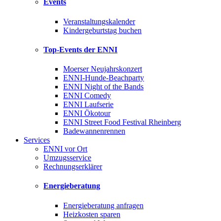
Events
Veranstaltungskalender
Kindergeburtstag buchen
Top-Events der ENNI
Moerser Neujahrskonzert
ENNI-Hunde-Beachparty
ENNI Night of the Bands
ENNI Comedy
ENNI Laufserie
ENNI Ökotour
ENNI Street Food Festival Rheinberg
Badewannenrennen
Services
ENNI vor Ort
Umzugsservice
Rechnungserklärer
Energieberatung
Energieberatung anfragen
Heizkosten sparen