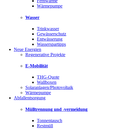
Fernwärme
Wärmepumpe
Wasser
Trinkwasser
Gewässerschutz
Entwässerung
Wasserspartipps
Neue Energien
Regenerative Projekte
E-Mobilität
THG-Quote
Wallboxen
Solaranlagen/Photovoltaik
Wärmepumpe
Abfallentsorgung
Mülltrennung und -vermeidung
Tonnentausch
Restmüll