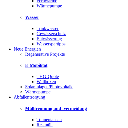
Fernwärme
Wärmepumpe
Wasser
Trinkwasser
Gewässerschutz
Entwässerung
Wasserspartipps
Neue Energien
Regenerative Projekte
E-Mobilität
THG-Quote
Wallboxen
Solaranlagen/Photovoltaik
Wärmepumpe
Abfallentsorgung
Mülltrennung und -vermeidung
Tonnentausch
Restmüll