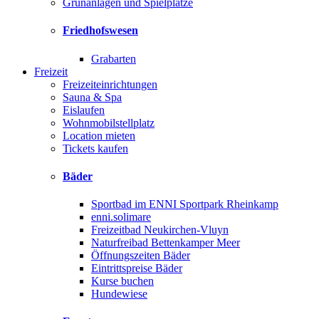
Grünanlagen und Spielplätze
Friedhofswesen
Grabarten
Freizeit
Freizeiteinrichtungen
Sauna & Spa
Eislaufen
Wohnmobilstellplatz
Location mieten
Tickets kaufen
Bäder
Sportbad im ENNI Sportpark Rheinkamp
enni.solimare
Freizeitbad Neukirchen-Vluyn
Naturfreibad Bettenkamper Meer
Öffnungszeiten Bäder
Eintrittspreise Bäder
Kurse buchen
Hundewiese