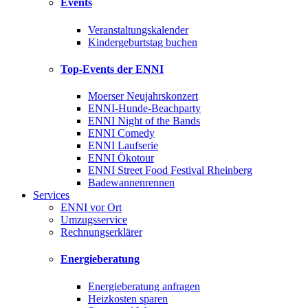
Events
Veranstaltungskalender
Kindergeburtstag buchen
Top-Events der ENNI
Moerser Neujahrskonzert
ENNI-Hunde-Beachparty
ENNI Night of the Bands
ENNI Comedy
ENNI Laufserie
ENNI Ökotour
ENNI Street Food Festival Rheinberg
Badewannenrennen
Services
ENNI vor Ort
Umzugsservice
Rechnungserklärer
Energieberatung
Energieberatung anfragen
Heizkosten sparen