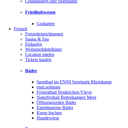
Grünanlagen und Spielplätze
Friedhofswesen
Grabarten
Freizeit
Freizeiteinrichtungen
Sauna & Spa
Eislaufen
Wohnmobilstellplatz
Location mieten
Tickets kaufen
Bäder
Sportbad im ENNI Sportpark Rheinkamp
enni.solimare
Freizeitbad Neukirchen-Vluyn
Naturfreibad Bettenkamper Meer
Öffnungszeiten Bäder
Eintrittspreise Bäder
Kurse buchen
Hundewiese