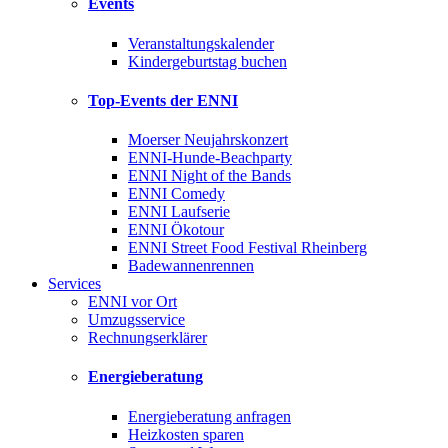
Events
Veranstaltungskalender
Kindergeburtstag buchen
Top-Events der ENNI
Moerser Neujahrskonzert
ENNI-Hunde-Beachparty
ENNI Night of the Bands
ENNI Comedy
ENNI Laufserie
ENNI Ökotour
ENNI Street Food Festival Rheinberg
Badewannenrennen
Services
ENNI vor Ort
Umzugsservice
Rechnungserklärer
Energieberatung
Energieberatung anfragen
Heizkosten sparen