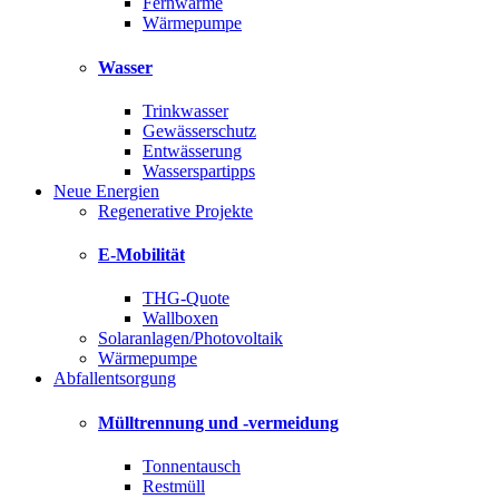
Fernwärme
Wärmepumpe
Wasser
Trinkwasser
Gewässerschutz
Entwässerung
Wasserspartipps
Neue Energien
Regenerative Projekte
E-Mobilität
THG-Quote
Wallboxen
Solaranlagen/Photovoltaik
Wärmepumpe
Abfallentsorgung
Mülltrennung und -vermeidung
Tonnentausch
Restmüll