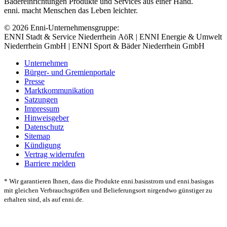
Bädereinrichtungen Produkte und Services aus einer Hand.
enni. macht Menschen das Leben leichter.
© 2026 Enni-Unternehmensgruppe:
ENNI Stadt & Service Niederrhein AöR | ENNI Energie & Umwelt
Niederrhein GmbH | ENNI Sport & Bäder Niederrhein GmbH
Unternehmen
Bürger- und Gremienportale
Presse
Marktkommunikation
Satzungen
Impressum
Hinweisgeber
Datenschutz
Sitemap
Kündigung
Vertrag widerrufen
Barriere melden
* Wir garantieren Ihnen, dass die Produkte enni.basisstrom und enni.basisgas
mit gleichen Verbrauchsgrößen und Belieferungsort nirgendwo günstiger zu
erhalten sind, als auf enni.de.