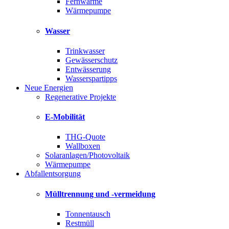
Fernwärme
Wärmepumpe
Wasser
Trinkwasser
Gewässerschutz
Entwässerung
Wasserspartipps
Neue Energien
Regenerative Projekte
E-Mobilität
THG-Quote
Wallboxen
Solaranlagen/Photovoltaik
Wärmepumpe
Abfallentsorgung
Mülltrennung und -vermeidung
Tonnentausch
Restmüll