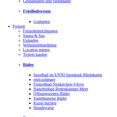
Grünanlagen und Spielplätze
Friedhofswesen
Grabarten
Freizeit
Freizeiteinrichtungen
Sauna & Spa
Eislaufen
Wohnmobilstellplatz
Location mieten
Tickets kaufen
Bäder
Sportbad im ENNI Sportpark Rheinkamp
enni.solimare
Freizeitbad Neukirchen-Vluyn
Naturfreibad Bettenkamper Meer
Öffnungszeiten Bäder
Eintrittspreise Bäder
Kurse buchen
Hundewiese