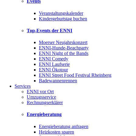
Events
Veranstaltungskalender
Kindergeburtstag buchen
Top-Events der ENNI
Moerser Neujahrskonzert
ENNI-Hunde-Beachparty
ENNI Night of the Bands
ENNI Comedy
ENNI Laufserie
ENNI Ökotour
ENNI Street Food Festival Rheinberg
Badewannenrennen
Services
ENNI vor Ort
Umzugsservice
Rechnungserklärer
Energieberatung
Energieberatung anfragen
Heizkosten sparen