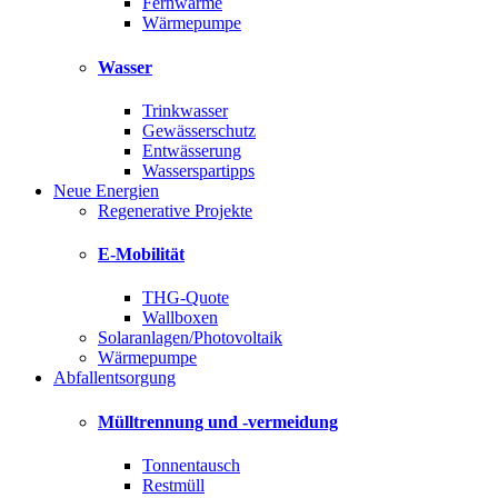
Fernwärme
Wärmepumpe
Wasser
Trinkwasser
Gewässerschutz
Entwässerung
Wasserspartipps
Neue Energien
Regenerative Projekte
E-Mobilität
THG-Quote
Wallboxen
Solaranlagen/Photovoltaik
Wärmepumpe
Abfallentsorgung
Mülltrennung und -vermeidung
Tonnentausch
Restmüll