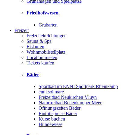
Grünanlagen und Spielplätze
Friedhofswesen
Grabarten
Freizeit
Freizeiteinrichtungen
Sauna & Spa
Eislaufen
Wohnmobilstellplatz
Location mieten
Tickets kaufen
Bäder
Sportbad im ENNI Sportpark Rheinkamp
enni.solimare
Freizeitbad Neukirchen-Vluyn
Naturfreibad Bettenkamper Meer
Öffnungszeiten Bäder
Eintrittspreise Bäder
Kurse buchen
Hundewiese