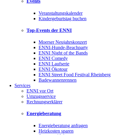
Events
Veranstaltungskalender
Kindergeburtstag buchen
Top-Events der ENNI
Moerser Neujahrskonzert
ENNI-Hunde-Beachparty
ENNI Night of the Bands
ENNI Comedy
ENNI Laufserie
ENNI Ökotour
ENNI Street Food Festival Rheinberg
Badewannenrennen
Services
ENNI vor Ort
Umzugsservice
Rechnungserklärer
Energieberatung
Energieberatung anfragen
Heizkosten sparen