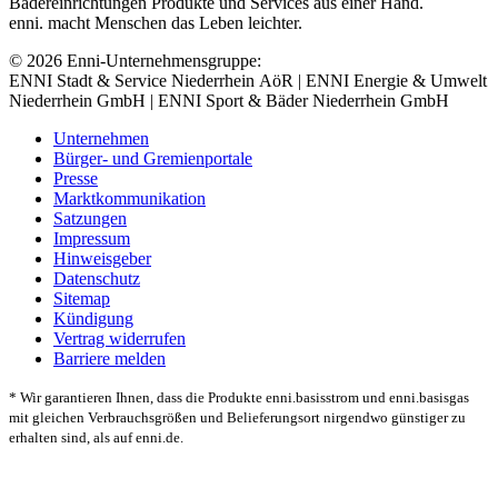
Bädereinrichtungen Produkte und Services aus einer Hand.
enni. macht Menschen das Leben leichter.
© 2026 Enni-Unternehmensgruppe:
ENNI Stadt & Service Niederrhein AöR | ENNI Energie & Umwelt
Niederrhein GmbH | ENNI Sport & Bäder Niederrhein GmbH
Unternehmen
Bürger- und Gremienportale
Presse
Marktkommunikation
Satzungen
Impressum
Hinweisgeber
Datenschutz
Sitemap
Kündigung
Vertrag widerrufen
Barriere melden
* Wir garantieren Ihnen, dass die Produkte enni.basisstrom und enni.basisgas
mit gleichen Verbrauchsgrößen und Belieferungsort nirgendwo günstiger zu
erhalten sind, als auf enni.de.