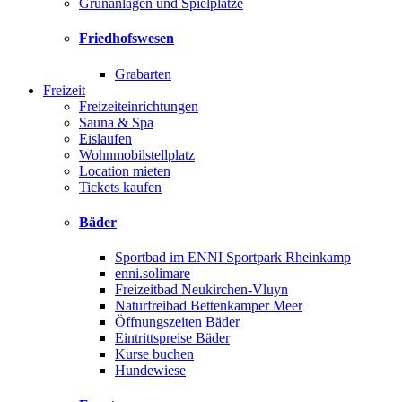
Grünanlagen und Spielplätze
Friedhofswesen
Grabarten
Freizeit
Freizeiteinrichtungen
Sauna & Spa
Eislaufen
Wohnmobilstellplatz
Location mieten
Tickets kaufen
Bäder
Sportbad im ENNI Sportpark Rheinkamp
enni.solimare
Freizeitbad Neukirchen-Vluyn
Naturfreibad Bettenkamper Meer
Öffnungszeiten Bäder
Eintrittspreise Bäder
Kurse buchen
Hundewiese