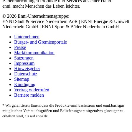
Bädereinrichtungen Produkte und Services aus einer Hand.
enni. macht Menschen das Leben leichter.
© 2026 Enni-Unternehmensgruppe:
ENNI Stadt & Service Niederrhein AöR | ENNI Energie & Umwelt
Niederrhein GmbH | ENNI Sport & Bäder Niederrhein GmbH
Unternehmen
Bürger- und Gremienportale
Presse
Marktkommunikation
Satzungen
Impressum
Hinweisgeber
Datenschutz
Sitemap
Kündigung
Vertrag widerrufen
Barriere melden
* Wir garantieren Ihnen, dass die Produkte enni.basisstrom und enni.basisgas
mit gleichen Verbrauchsgrößen und Belieferungsort nirgendwo günstiger zu
erhalten sind, als auf enni.de.