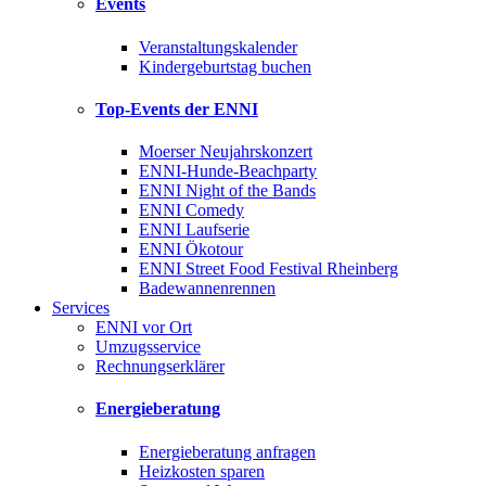
Events
Veranstaltungskalender
Kindergeburtstag buchen
Top-Events der ENNI
Moerser Neujahrskonzert
ENNI-Hunde-Beachparty
ENNI Night of the Bands
ENNI Comedy
ENNI Laufserie
ENNI Ökotour
ENNI Street Food Festival Rheinberg
Badewannenrennen
Services
ENNI vor Ort
Umzugsservice
Rechnungserklärer
Energieberatung
Energieberatung anfragen
Heizkosten sparen