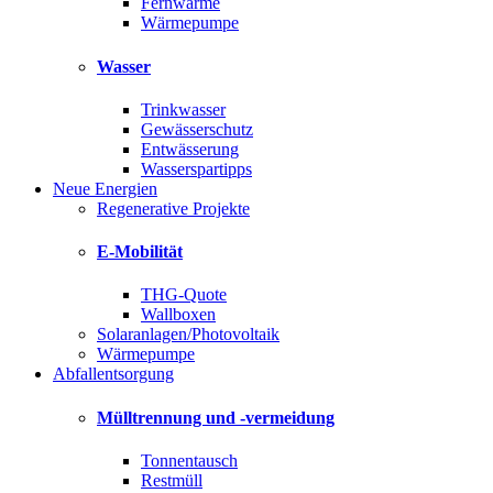
Fernwärme
Wärmepumpe
Wasser
Trinkwasser
Gewässerschutz
Entwässerung
Wasserspartipps
Neue Energien
Regenerative Projekte
E-Mobilität
THG-Quote
Wallboxen
Solaranlagen/Photovoltaik
Wärmepumpe
Abfallentsorgung
Mülltrennung und -vermeidung
Tonnentausch
Restmüll