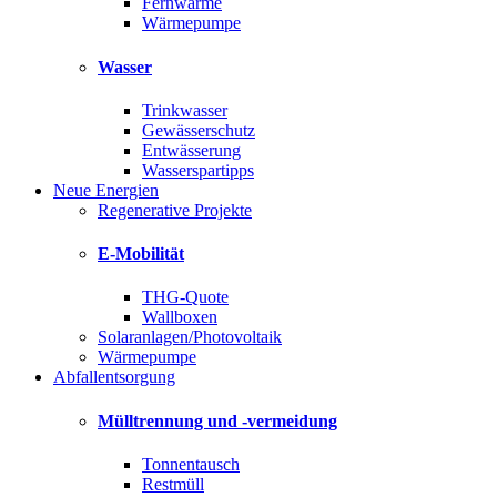
Fernwärme
Wärmepumpe
Wasser
Trinkwasser
Gewässerschutz
Entwässerung
Wasserspartipps
Neue Energien
Regenerative Projekte
E-Mobilität
THG-Quote
Wallboxen
Solaranlagen/Photovoltaik
Wärmepumpe
Abfallentsorgung
Mülltrennung und -vermeidung
Tonnentausch
Restmüll