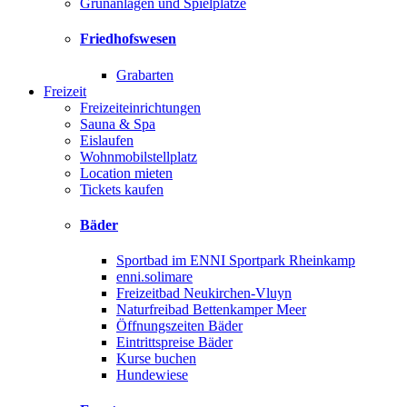
Grünanlagen und Spielplätze
Friedhofswesen
Grabarten
Freizeit
Freizeiteinrichtungen
Sauna & Spa
Eislaufen
Wohnmobilstellplatz
Location mieten
Tickets kaufen
Bäder
Sportbad im ENNI Sportpark Rheinkamp
enni.solimare
Freizeitbad Neukirchen-Vluyn
Naturfreibad Bettenkamper Meer
Öffnungszeiten Bäder
Eintrittspreise Bäder
Kurse buchen
Hundewiese