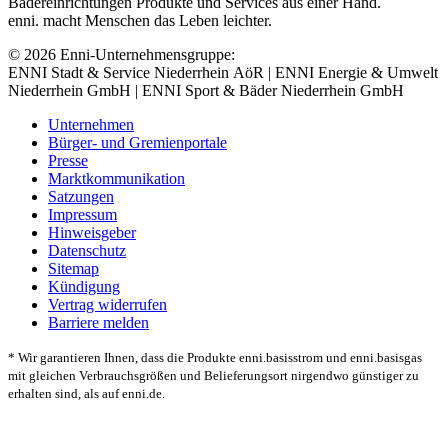
Bädereinrichtungen Produkte und Services aus einer Hand.
enni. macht Menschen das Leben leichter.
© 2026 Enni-Unternehmensgruppe:
ENNI Stadt & Service Niederrhein AöR | ENNI Energie & Umwelt
Niederrhein GmbH | ENNI Sport & Bäder Niederrhein GmbH
Unternehmen
Bürger- und Gremienportale
Presse
Marktkommunikation
Satzungen
Impressum
Hinweisgeber
Datenschutz
Sitemap
Kündigung
Vertrag widerrufen
Barriere melden
* Wir garantieren Ihnen, dass die Produkte enni.basisstrom und enni.basisgas
mit gleichen Verbrauchsgrößen und Belieferungsort nirgendwo günstiger zu
erhalten sind, als auf enni.de.