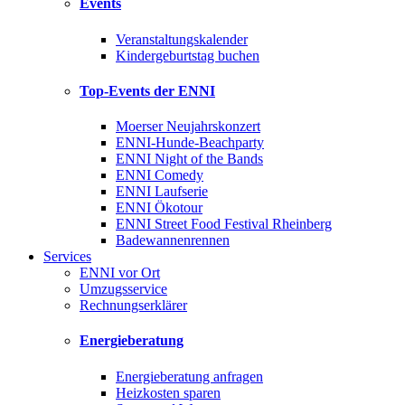
Events
Veranstaltungskalender
Kindergeburtstag buchen
Top-Events der ENNI
Moerser Neujahrskonzert
ENNI-Hunde-Beachparty
ENNI Night of the Bands
ENNI Comedy
ENNI Laufserie
ENNI Ökotour
ENNI Street Food Festival Rheinberg
Badewannenrennen
Services
ENNI vor Ort
Umzugsservice
Rechnungserklärer
Energieberatung
Energieberatung anfragen
Heizkosten sparen