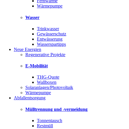
Fernwärme
Wärmepumpe
Wasser
Trinkwasser
Gewässerschutz
Entwässerung
Wasserspartipps
Neue Energien
Regenerative Projekte
E-Mobilität
THG-Quote
Wallboxen
Solaranlagen/Photovoltaik
Wärmepumpe
Abfallentsorgung
Mülltrennung und -vermeidung
Tonnentausch
Restmüll