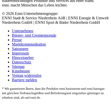
Bädereinrichtungen Produkte und Services aus einer Hand.
enni. macht Menschen das Leben leichter.
© 2026 Enni-Unternehmensgruppe:
ENNI Stadt & Service Niederrhein AöR | ENNI Energie & Umwelt
Niederrhein GmbH | ENNI Sport & Bäder Niederrhein GmbH
Unternehmen
Bürger- und Gremienportale
Presse
Marktkommunikation
Satzungen
Impressum
Hinweisgeber
Datenschutz
Sitemap
Kündigung
Vertrag widerrufen
Barriere melden
* Wir garantieren Ihnen, dass die Produkte enni.basisstrom und enni.basisgas
mit gleichen Verbrauchsgrößen und Belieferungsort nirgendwo günstiger zu
erhalten sind, als auf enni.de.