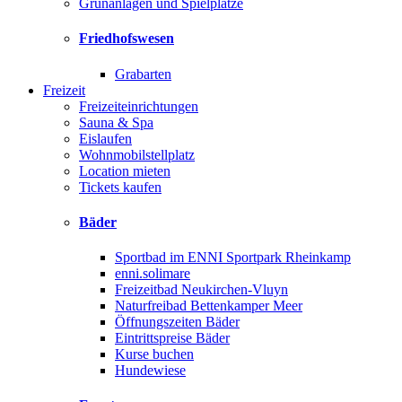
Grünanlagen und Spielplätze
Friedhofswesen
Grabarten
Freizeit
Freizeiteinrichtungen
Sauna & Spa
Eislaufen
Wohnmobilstellplatz
Location mieten
Tickets kaufen
Bäder
Sportbad im ENNI Sportpark Rheinkamp
enni.solimare
Freizeitbad Neukirchen-Vluyn
Naturfreibad Bettenkamper Meer
Öffnungszeiten Bäder
Eintrittspreise Bäder
Kurse buchen
Hundewiese