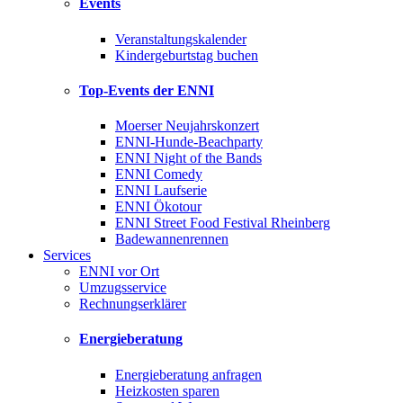
Events
Veranstaltungskalender
Kindergeburtstag buchen
Top-Events der ENNI
Moerser Neujahrskonzert
ENNI-Hunde-Beachparty
ENNI Night of the Bands
ENNI Comedy
ENNI Laufserie
ENNI Ökotour
ENNI Street Food Festival Rheinberg
Badewannenrennen
Services
ENNI vor Ort
Umzugsservice
Rechnungserklärer
Energieberatung
Energieberatung anfragen
Heizkosten sparen