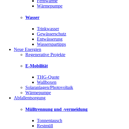
Fernwärme
Wärmepumpe
Wasser
Trinkwasser
Gewässerschutz
Entwässerung
Wasserspartipps
Neue Energien
Regenerative Projekte
E-Mobilität
THG-Quote
Wallboxen
Solaranlagen/Photovoltaik
Wärmepumpe
Abfallentsorgung
Mülltrennung und -vermeidung
Tonnentausch
Restmüll