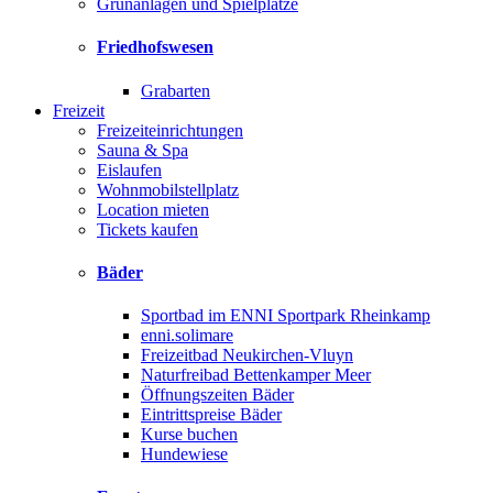
Grünanlagen und Spielplätze
Friedhofswesen
Grabarten
Freizeit
Freizeiteinrichtungen
Sauna & Spa
Eislaufen
Wohnmobilstellplatz
Location mieten
Tickets kaufen
Bäder
Sportbad im ENNI Sportpark Rheinkamp
enni.solimare
Freizeitbad Neukirchen-Vluyn
Naturfreibad Bettenkamper Meer
Öffnungszeiten Bäder
Eintrittspreise Bäder
Kurse buchen
Hundewiese