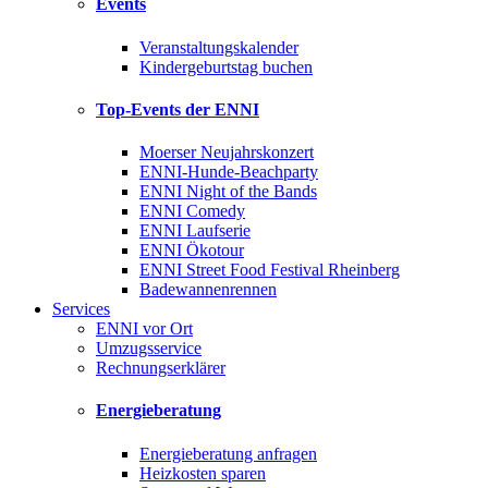
Events
Veranstaltungskalender
Kindergeburtstag buchen
Top-Events der ENNI
Moerser Neujahrskonzert
ENNI-Hunde-Beachparty
ENNI Night of the Bands
ENNI Comedy
ENNI Laufserie
ENNI Ökotour
ENNI Street Food Festival Rheinberg
Badewannenrennen
Services
ENNI vor Ort
Umzugsservice
Rechnungserklärer
Energieberatung
Energieberatung anfragen
Heizkosten sparen