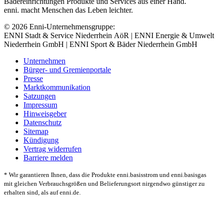
Bädereinrichtungen Produkte und Services aus einer Hand.
enni. macht Menschen das Leben leichter.
© 2026 Enni-Unternehmensgruppe:
ENNI Stadt & Service Niederrhein AöR | ENNI Energie & Umwelt
Niederrhein GmbH | ENNI Sport & Bäder Niederrhein GmbH
Unternehmen
Bürger- und Gremienportale
Presse
Marktkommunikation
Satzungen
Impressum
Hinweisgeber
Datenschutz
Sitemap
Kündigung
Vertrag widerrufen
Barriere melden
* Wir garantieren Ihnen, dass die Produkte enni.basisstrom und enni.basisgas
mit gleichen Verbrauchsgrößen und Belieferungsort nirgendwo günstiger zu
erhalten sind, als auf enni.de.