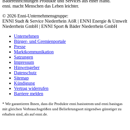
Bädereinrichtungen Produkte und Services aus einer Hand.
enni. macht Menschen das Leben leichter.
© 2026 Enni-Unternehmensgruppe:
ENNI Stadt & Service Niederrhein AöR | ENNI Energie & Umwelt
Niederrhein GmbH | ENNI Sport & Bäder Niederrhein GmbH
Unternehmen
Bürger- und Gremienportale
Presse
Marktkommunikation
Satzungen
Impressum
Hinweisgeber
Datenschutz
Sitemap
Kündigung
Vertrag widerrufen
Barriere melden
* Wir garantieren Ihnen, dass die Produkte enni.basisstrom und enni.basisgas
mit gleichen Verbrauchsgrößen und Belieferungsort nirgendwo günstiger zu
erhalten sind, als auf enni.de.