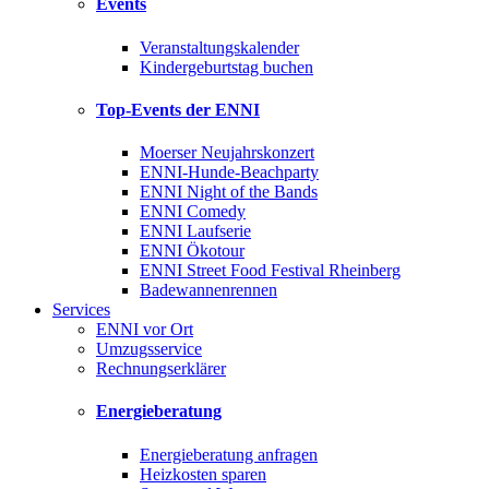
Events
Veranstaltungskalender
Kindergeburtstag buchen
Top-Events der ENNI
Moerser Neujahrskonzert
ENNI-Hunde-Beachparty
ENNI Night of the Bands
ENNI Comedy
ENNI Laufserie
ENNI Ökotour
ENNI Street Food Festival Rheinberg
Badewannenrennen
Services
ENNI vor Ort
Umzugsservice
Rechnungserklärer
Energieberatung
Energieberatung anfragen
Heizkosten sparen