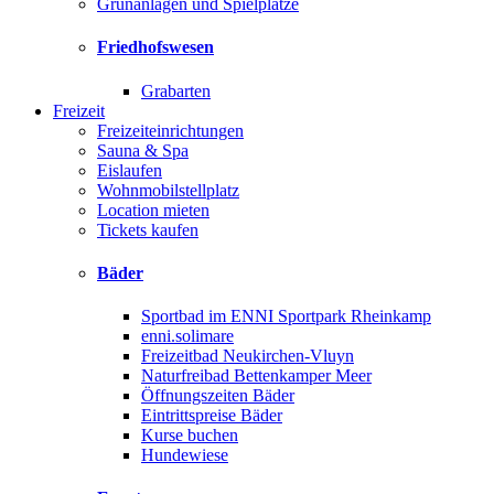
Grünanlagen und Spielplätze
Friedhofswesen
Grabarten
Freizeit
Freizeiteinrichtungen
Sauna & Spa
Eislaufen
Wohnmobilstellplatz
Location mieten
Tickets kaufen
Bäder
Sportbad im ENNI Sportpark Rheinkamp
enni.solimare
Freizeitbad Neukirchen-Vluyn
Naturfreibad Bettenkamper Meer
Öffnungszeiten Bäder
Eintrittspreise Bäder
Kurse buchen
Hundewiese