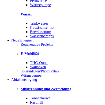
Fernwärme
Wärmepumpe
Wasser
Trinkwasser
Gewässerschutz
Entwässerung
Wasserspartipps
Neue Energien
Regenerative Projekte
E-Mobilität
THG-Quote
Wallboxen
Solaranlagen/Photovoltaik
Wärmepumpe
Abfallentsorgung
Mülltrennung und -vermeidung
Tonnentausch
Restmüll