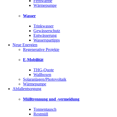
Fernwärme
Wärmepumpe
Wasser
Trinkwasser
Gewässerschutz
Entwässerung
Wasserspartipps
Neue Energien
Regenerative Projekte
E-Mobilität
THG-Quote
Wallboxen
Solaranlagen/Photovoltaik
Wärmepumpe
Abfallentsorgung
Mülltrennung und -vermeidung
Tonnentausch
Restmüll