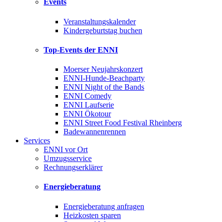
Events
Veranstaltungskalender
Kindergeburtstag buchen
Top-Events der ENNI
Moerser Neujahrskonzert
ENNI-Hunde-Beachparty
ENNI Night of the Bands
ENNI Comedy
ENNI Laufserie
ENNI Ökotour
ENNI Street Food Festival Rheinberg
Badewannenrennen
Services
ENNI vor Ort
Umzugsservice
Rechnungserklärer
Energieberatung
Energieberatung anfragen
Heizkosten sparen