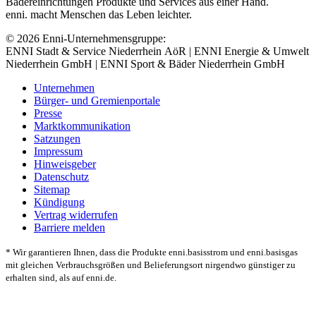
Bädereinrichtungen Produkte und Services aus einer Hand.
enni. macht Menschen das Leben leichter.
© 2026 Enni-Unternehmensgruppe:
ENNI Stadt & Service Niederrhein AöR | ENNI Energie & Umwelt
Niederrhein GmbH | ENNI Sport & Bäder Niederrhein GmbH
Unternehmen
Bürger- und Gremienportale
Presse
Marktkommunikation
Satzungen
Impressum
Hinweisgeber
Datenschutz
Sitemap
Kündigung
Vertrag widerrufen
Barriere melden
* Wir garantieren Ihnen, dass die Produkte enni.basisstrom und enni.basisgas
mit gleichen Verbrauchsgrößen und Belieferungsort nirgendwo günstiger zu
erhalten sind, als auf enni.de.