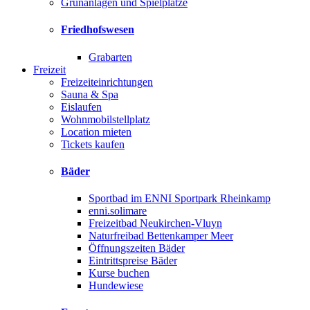
Grünanlagen und Spielplätze
Friedhofswesen
Grabarten
Freizeit
Freizeiteinrichtungen
Sauna & Spa
Eislaufen
Wohnmobilstellplatz
Location mieten
Tickets kaufen
Bäder
Sportbad im ENNI Sportpark Rheinkamp
enni.solimare
Freizeitbad Neukirchen-Vluyn
Naturfreibad Bettenkamper Meer
Öffnungszeiten Bäder
Eintrittspreise Bäder
Kurse buchen
Hundewiese