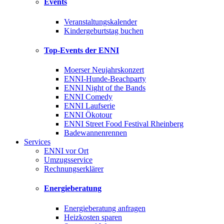
Events
Veranstaltungskalender
Kindergeburtstag buchen
Top-Events der ENNI
Moerser Neujahrskonzert
ENNI-Hunde-Beachparty
ENNI Night of the Bands
ENNI Comedy
ENNI Laufserie
ENNI Ökotour
ENNI Street Food Festival Rheinberg
Badewannenrennen
Services
ENNI vor Ort
Umzugsservice
Rechnungserklärer
Energieberatung
Energieberatung anfragen
Heizkosten sparen