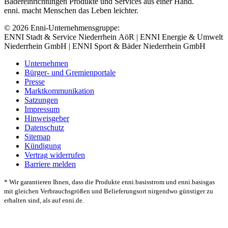
Bädereinrichtungen Produkte und Services aus einer Hand.
enni. macht Menschen das Leben leichter.
© 2026 Enni-Unternehmensgruppe:
ENNI Stadt & Service Niederrhein AöR | ENNI Energie & Umwelt
Niederrhein GmbH | ENNI Sport & Bäder Niederrhein GmbH
Unternehmen
Bürger- und Gremienportale
Presse
Marktkommunikation
Satzungen
Impressum
Hinweisgeber
Datenschutz
Sitemap
Kündigung
Vertrag widerrufen
Barriere melden
* Wir garantieren Ihnen, dass die Produkte enni.basisstrom und enni.basisgas
mit gleichen Verbrauchsgrößen und Belieferungsort nirgendwo günstiger zu
erhalten sind, als auf enni.de.