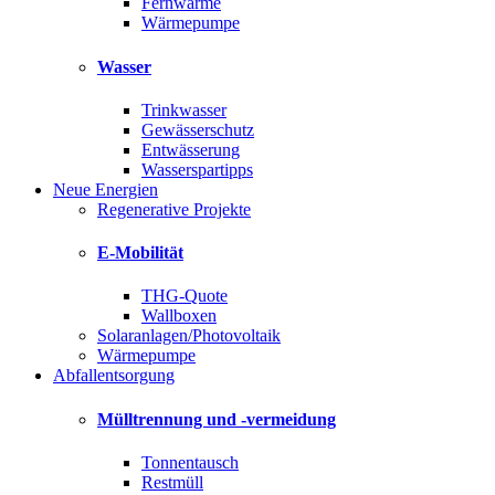
Fernwärme
Wärmepumpe
Wasser
Trinkwasser
Gewässerschutz
Entwässerung
Wasserspartipps
Neue Energien
Regenerative Projekte
E-Mobilität
THG-Quote
Wallboxen
Solaranlagen/Photovoltaik
Wärmepumpe
Abfallentsorgung
Mülltrennung und -vermeidung
Tonnentausch
Restmüll