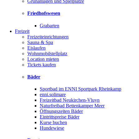
Grünanlagen und Spielplätze
Friedhofswesen
Grabarten
Freizeit
Freizeiteinrichtungen
Sauna & Spa
Eislaufen
Wohnmobilstellplatz
Location mieten
Tickets kaufen
Bäder
Sportbad im ENNI Sportpark Rheinkamp
enni.solimare
Freizeitbad Neukirchen-Vluyn
Naturfreibad Bettenkamper Meer
Öffnungszeiten Bäder
Eintrittspreise Bäder
Kurse buchen
Hundewiese