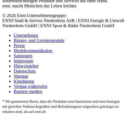
Bädereinrichtungen Produkte und Services aus einer Hand.
enni. macht Menschen das Leben leichter.
© 2026 Enni-Unternehmensgruppe:
ENNI Stadt & Service Niederrhein AöR | ENNI Energie & Umwelt
Niederrhein GmbH | ENNI Sport & Bäder Niederrhein GmbH
Unternehmen
Bürger- und Gremienportale
Presse
Marktkommunikation
Satzungen
Impressum
Hinweisgeber
Datenschutz
Sitemap
Kündigung
Vertrag widerrufen
Barriere melden
* Wir garantieren Ihnen, dass die Produkte enni.basisstrom und enni.basisgas
mit gleichen Verbrauchsgrößen und Belieferungsort nirgendwo günstiger zu
erhalten sind, als auf enni.de.