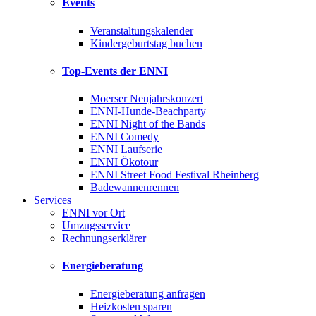
Events
Veranstaltungskalender
Kindergeburtstag buchen
Top-Events der ENNI
Moerser Neujahrskonzert
ENNI-Hunde-Beachparty
ENNI Night of the Bands
ENNI Comedy
ENNI Laufserie
ENNI Ökotour
ENNI Street Food Festival Rheinberg
Badewannenrennen
Services
ENNI vor Ort
Umzugsservice
Rechnungserklärer
Energieberatung
Energieberatung anfragen
Heizkosten sparen