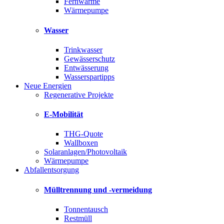
Fernwärme
Wärmepumpe
Wasser
Trinkwasser
Gewässerschutz
Entwässerung
Wasserspartipps
Neue Energien
Regenerative Projekte
E-Mobilität
THG-Quote
Wallboxen
Solaranlagen/Photovoltaik
Wärmepumpe
Abfallentsorgung
Mülltrennung und -vermeidung
Tonnentausch
Restmüll