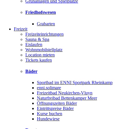
Grünanlagen und Spielplätze
Friedhofswesen
Grabarten
Freizeit
Freizeiteinrichtungen
Sauna & Spa
Eislaufen
Wohnmobilstellplatz
Location mieten
Tickets kaufen
Bäder
Sportbad im ENNI Sportpark Rheinkamp
enni.solimare
Freizeitbad Neukirchen-Vluyn
Naturfreibad Bettenkamper Meer
Öffnungszeiten Bäder
Eintrittspreise Bäder
Kurse buchen
Hundewiese