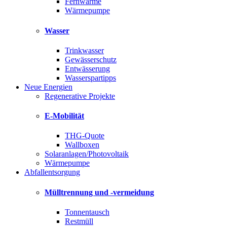
Fernwärme
Wärmepumpe
Wasser
Trinkwasser
Gewässerschutz
Entwässerung
Wasserspartipps
Neue Energien
Regenerative Projekte
E-Mobilität
THG-Quote
Wallboxen
Solaranlagen/Photovoltaik
Wärmepumpe
Abfallentsorgung
Mülltrennung und -vermeidung
Tonnentausch
Restmüll