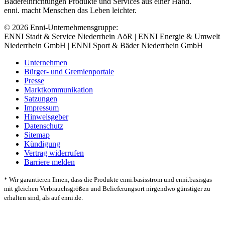
Bädereinrichtungen Produkte und Services aus einer Hand.
enni. macht Menschen das Leben leichter.
© 2026 Enni-Unternehmensgruppe:
ENNI Stadt & Service Niederrhein AöR | ENNI Energie & Umwelt
Niederrhein GmbH | ENNI Sport & Bäder Niederrhein GmbH
Unternehmen
Bürger- und Gremienportale
Presse
Marktkommunikation
Satzungen
Impressum
Hinweisgeber
Datenschutz
Sitemap
Kündigung
Vertrag widerrufen
Barriere melden
* Wir garantieren Ihnen, dass die Produkte enni.basisstrom und enni.basisgas
mit gleichen Verbrauchsgrößen und Belieferungsort nirgendwo günstiger zu
erhalten sind, als auf enni.de.