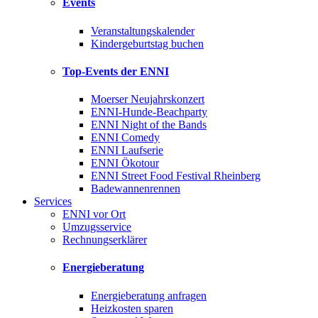
Events
Veranstaltungskalender
Kindergeburtstag buchen
Top-Events der ENNI
Moerser Neujahrskonzert
ENNI-Hunde-Beachparty
ENNI Night of the Bands
ENNI Comedy
ENNI Laufserie
ENNI Ökotour
ENNI Street Food Festival Rheinberg
Badewannenrennen
Services
ENNI vor Ort
Umzugsservice
Rechnungserklärer
Energieberatung
Energieberatung anfragen
Heizkosten sparen