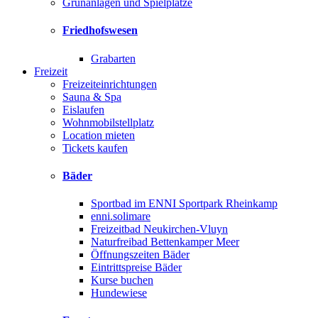
Grünanlagen und Spielplätze
Friedhofswesen
Grabarten
Freizeit
Freizeiteinrichtungen
Sauna & Spa
Eislaufen
Wohnmobilstellplatz
Location mieten
Tickets kaufen
Bäder
Sportbad im ENNI Sportpark Rheinkamp
enni.solimare
Freizeitbad Neukirchen-Vluyn
Naturfreibad Bettenkamper Meer
Öffnungszeiten Bäder
Eintrittspreise Bäder
Kurse buchen
Hundewiese