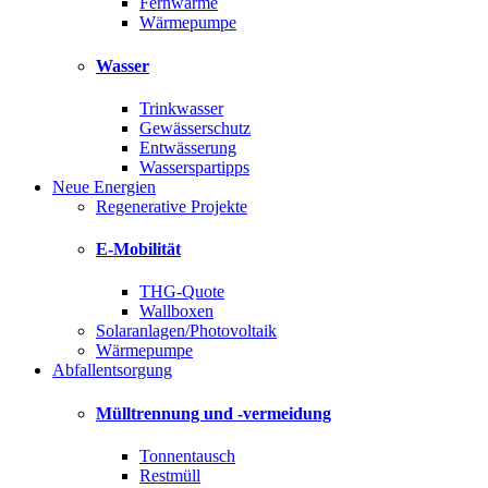
Fernwärme
Wärmepumpe
Wasser
Trinkwasser
Gewässerschutz
Entwässerung
Wasserspartipps
Neue Energien
Regenerative Projekte
E-Mobilität
THG-Quote
Wallboxen
Solaranlagen/Photovoltaik
Wärmepumpe
Abfallentsorgung
Mülltrennung und -vermeidung
Tonnentausch
Restmüll