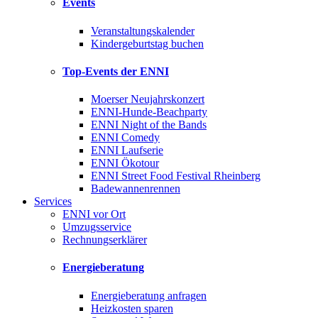
Events
Veranstaltungskalender
Kindergeburtstag buchen
Top-Events der ENNI
Moerser Neujahrskonzert
ENNI-Hunde-Beachparty
ENNI Night of the Bands
ENNI Comedy
ENNI Laufserie
ENNI Ökotour
ENNI Street Food Festival Rheinberg
Badewannenrennen
Services
ENNI vor Ort
Umzugsservice
Rechnungserklärer
Energieberatung
Energieberatung anfragen
Heizkosten sparen