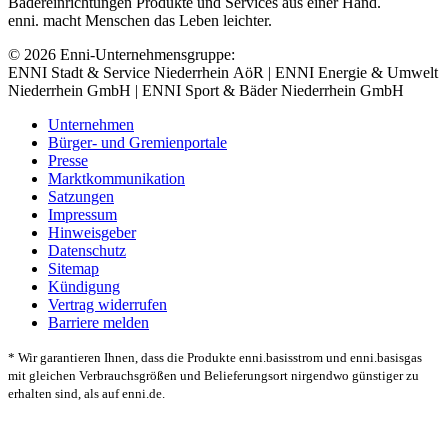
Bädereinrichtungen Produkte und Services aus einer Hand.
enni. macht Menschen das Leben leichter.
© 2026 Enni-Unternehmensgruppe:
ENNI Stadt & Service Niederrhein AöR | ENNI Energie & Umwelt
Niederrhein GmbH | ENNI Sport & Bäder Niederrhein GmbH
Unternehmen
Bürger- und Gremienportale
Presse
Marktkommunikation
Satzungen
Impressum
Hinweisgeber
Datenschutz
Sitemap
Kündigung
Vertrag widerrufen
Barriere melden
* Wir garantieren Ihnen, dass die Produkte enni.basisstrom und enni.basisgas
mit gleichen Verbrauchsgrößen und Belieferungsort nirgendwo günstiger zu
erhalten sind, als auf enni.de.