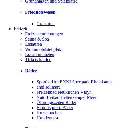
Grünanlagen und Spielplätze
Friedhofswesen
Grabarten
Freizeit
Freizeiteinrichtungen
Sauna & Spa
Eislaufen
Wohnmobilstellplatz
Location mieten
Tickets kaufen
Bäder
Sportbad im ENNI Sportpark Rheinkamp
enni.solimare
Freizeitbad Neukirchen-Vluyn
Naturfreibad Bettenkamper Meer
Öffnungszeiten Bäder
Eintrittspreise Bäder
Kurse buchen
Hundewiese