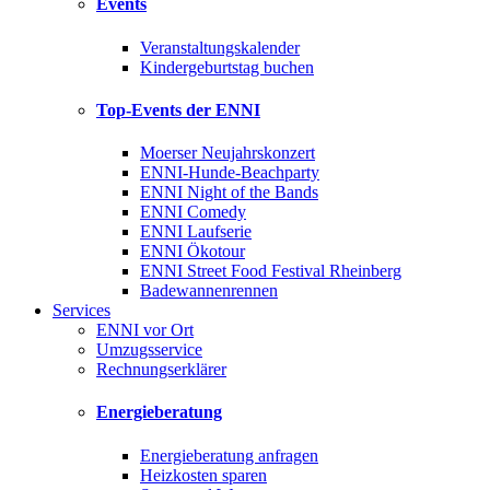
Events
Veranstaltungskalender
Kindergeburtstag buchen
Top-Events der ENNI
Moerser Neujahrskonzert
ENNI-Hunde-Beachparty
ENNI Night of the Bands
ENNI Comedy
ENNI Laufserie
ENNI Ökotour
ENNI Street Food Festival Rheinberg
Badewannenrennen
Services
ENNI vor Ort
Umzugsservice
Rechnungserklärer
Energieberatung
Energieberatung anfragen
Heizkosten sparen