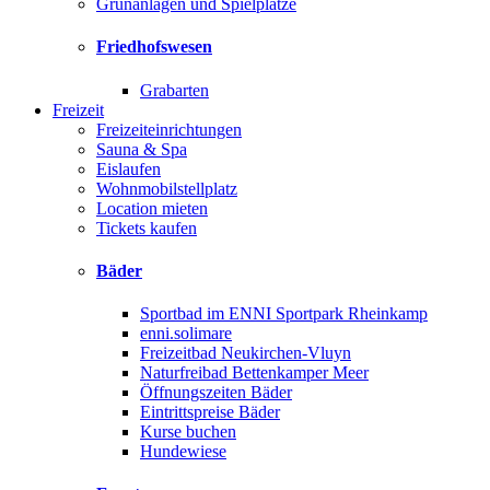
Grünanlagen und Spielplätze
Friedhofswesen
Grabarten
Freizeit
Freizeiteinrichtungen
Sauna & Spa
Eislaufen
Wohnmobilstellplatz
Location mieten
Tickets kaufen
Bäder
Sportbad im ENNI Sportpark Rheinkamp
enni.solimare
Freizeitbad Neukirchen-Vluyn
Naturfreibad Bettenkamper Meer
Öffnungszeiten Bäder
Eintrittspreise Bäder
Kurse buchen
Hundewiese