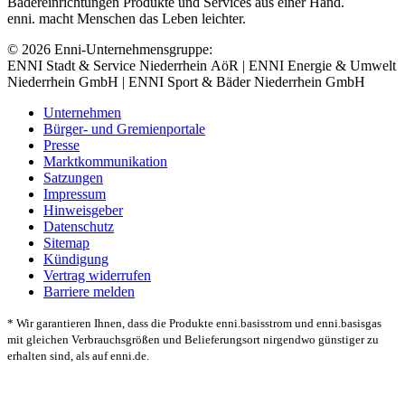
Bädereinrichtungen Produkte und Services aus einer Hand.
enni. macht Menschen das Leben leichter.
© 2026 Enni-Unternehmensgruppe:
ENNI Stadt & Service Niederrhein AöR | ENNI Energie & Umwelt
Niederrhein GmbH | ENNI Sport & Bäder Niederrhein GmbH
Unternehmen
Bürger- und Gremienportale
Presse
Marktkommunikation
Satzungen
Impressum
Hinweisgeber
Datenschutz
Sitemap
Kündigung
Vertrag widerrufen
Barriere melden
* Wir garantieren Ihnen, dass die Produkte enni.basisstrom und enni.basisgas
mit gleichen Verbrauchsgrößen und Belieferungsort nirgendwo günstiger zu
erhalten sind, als auf enni.de.