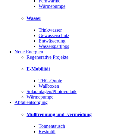
Fernwärme
Wärmepumpe
Wasser
Trinkwasser
Gewässerschutz
Entwässerung
Wasserspartipps
Neue Energien
Regenerative Projekte
E-Mobilität
THG-Quote
Wallboxen
Solaranlagen/Photovoltaik
Wärmepumpe
Abfallentsorgung
Mülltrennung und -vermeidung
Tonnentausch
Restmüll