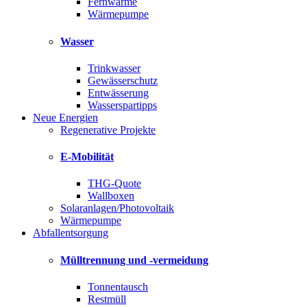
Fernwärme
Wärmepumpe
Wasser
Trinkwasser
Gewässerschutz
Entwässerung
Wasserspartipps
Neue Energien
Regenerative Projekte
E-Mobilität
THG-Quote
Wallboxen
Solaranlagen/Photovoltaik
Wärmepumpe
Abfallentsorgung
Mülltrennung und -vermeidung
Tonnentausch
Restmüll