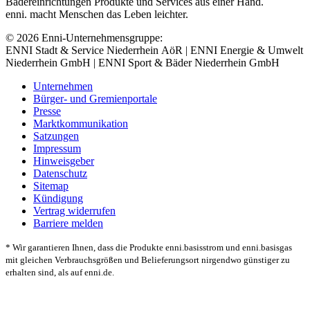
Bädereinrichtungen Produkte und Services aus einer Hand.
enni. macht Menschen das Leben leichter.
© 2026 Enni-Unternehmensgruppe:
ENNI Stadt & Service Niederrhein AöR | ENNI Energie & Umwelt
Niederrhein GmbH | ENNI Sport & Bäder Niederrhein GmbH
Unternehmen
Bürger- und Gremienportale
Presse
Marktkommunikation
Satzungen
Impressum
Hinweisgeber
Datenschutz
Sitemap
Kündigung
Vertrag widerrufen
Barriere melden
* Wir garantieren Ihnen, dass die Produkte enni.basisstrom und enni.basisgas
mit gleichen Verbrauchsgrößen und Belieferungsort nirgendwo günstiger zu
erhalten sind, als auf enni.de.