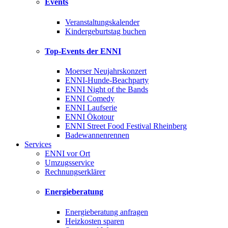
Events
Veranstaltungskalender
Kindergeburtstag buchen
Top-Events der ENNI
Moerser Neujahrskonzert
ENNI-Hunde-Beachparty
ENNI Night of the Bands
ENNI Comedy
ENNI Laufserie
ENNI Ökotour
ENNI Street Food Festival Rheinberg
Badewannenrennen
Services
ENNI vor Ort
Umzugsservice
Rechnungserklärer
Energieberatung
Energieberatung anfragen
Heizkosten sparen