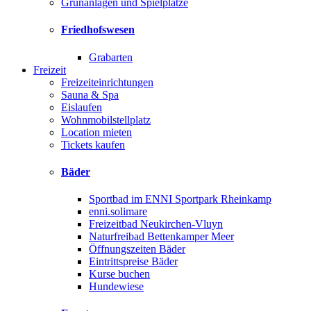
Grünanlagen und Spielplätze
Friedhofswesen
Grabarten
Freizeit
Freizeiteinrichtungen
Sauna & Spa
Eislaufen
Wohnmobilstellplatz
Location mieten
Tickets kaufen
Bäder
Sportbad im ENNI Sportpark Rheinkamp
enni.solimare
Freizeitbad Neukirchen-Vluyn
Naturfreibad Bettenkamper Meer
Öffnungszeiten Bäder
Eintrittspreise Bäder
Kurse buchen
Hundewiese