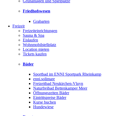
Grünanlagen und Spielplätze
Friedhofswesen
Grabarten
Freizeit
Freizeiteinrichtungen
Sauna & Spa
Eislaufen
Wohnmobilstellplatz
Location mieten
Tickets kaufen
Bäder
Sportbad im ENNI Sportpark Rheinkamp
enni.solimare
Freizeitbad Neukirchen-Vluyn
Naturfreibad Bettenkamper Meer
Öffnungszeiten Bäder
Eintrittspreise Bäder
Kurse buchen
Hundewiese