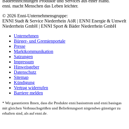
Bädereinrichtungen Produkte und Services aus einer Hand.
enni. macht Menschen das Leben leichter.
© 2026 Enni-Unternehmensgruppe:
ENNI Stadt & Service Niederrhein AöR | ENNI Energie & Umwelt
Niederrhein GmbH | ENNI Sport & Bäder Niederrhein GmbH
Unternehmen
Bürger- und Gremienportale
Presse
Marktkommunikation
Satzungen
Impressum
Hinweisgeber
Datenschutz
Sitemap
Kündigung
Vertrag widerrufen
Barriere melden
* Wir garantieren Ihnen, dass die Produkte enni.basisstrom und enni.basisgas
mit gleichen Verbrauchsgrößen und Belieferungsort nirgendwo günstiger zu
erhalten sind, als auf enni.de.