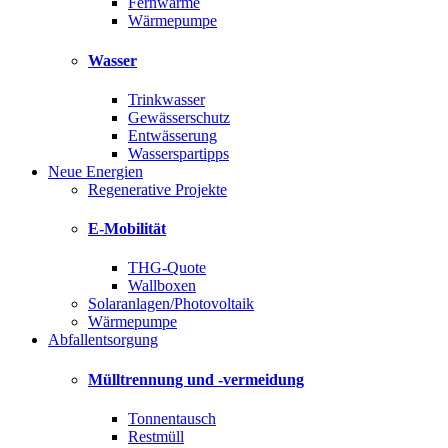
Fernwärme
Wärmepumpe
Wasser
Trinkwasser
Gewässerschutz
Entwässerung
Wasserspartipps
Neue Energien
Regenerative Projekte
E-Mobilität
THG-Quote
Wallboxen
Solaranlagen/Photovoltaik
Wärmepumpe
Abfallentsorgung
Mülltrennung und -vermeidung
Tonnentausch
Restmüll