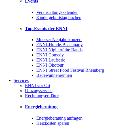
Events
Veranstaltungskalender
Kindergeburtstag buchen
Top-Events der ENNI
Moerser Neujahrskonzert
ENNI-Hunde-Beachparty
ENNI Night of the Bands
ENNI Comedy
ENNI Laufserie
ENNI Ökotour
ENNI Street Food Festival Rheinberg
Badewannenrennen
Services
ENNI vor Ort
Umzugsservice
Rechnungserklärer
Energieberatung
Energieberatung anfragen
Heizkosten sparen