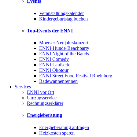
Events
Veranstaltungskalender
Kindergeburtstag buchen
Top-Events der ENNI
Moerser Neujahrskonzert
ENNI-Hunde-Beachparty
ENNI Night of the Bands
ENNI Comedy
ENNI Laufserie
ENNI Ökotour
ENNI Street Food Festival Rheinberg
Badewannenrennen
Services
ENNI vor Ort
Umzugsservice
Rechnungserklärer
Energieberatung
Energieberatung anfragen
Heizkosten sparen