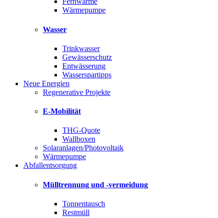
Fernwärme
Wärmepumpe
Wasser
Trinkwasser
Gewässerschutz
Entwässerung
Wasserspartipps
Neue Energien
Regenerative Projekte
E-Mobilität
THG-Quote
Wallboxen
Solaranlagen/Photovoltaik
Wärmepumpe
Abfallentsorgung
Mülltrennung und -vermeidung
Tonnentausch
Restmüll