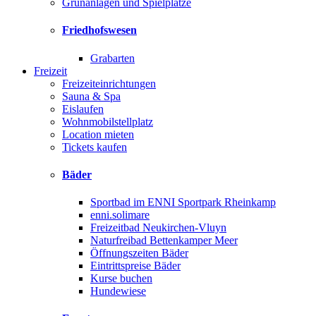
Grünanlagen und Spielplätze
Friedhofswesen
Grabarten
Freizeit
Freizeiteinrichtungen
Sauna & Spa
Eislaufen
Wohnmobilstellplatz
Location mieten
Tickets kaufen
Bäder
Sportbad im ENNI Sportpark Rheinkamp
enni.solimare
Freizeitbad Neukirchen-Vluyn
Naturfreibad Bettenkamper Meer
Öffnungszeiten Bäder
Eintrittspreise Bäder
Kurse buchen
Hundewiese