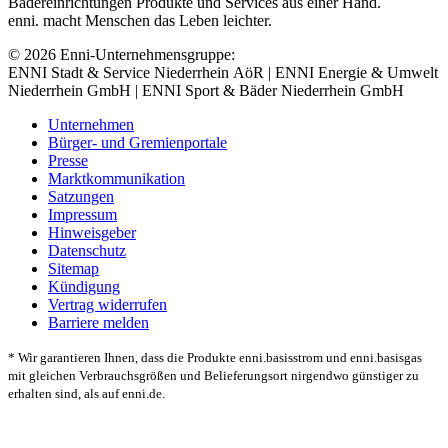
Bädereinrichtungen Produkte und Services aus einer Hand.
enni. macht Menschen das Leben leichter.
© 2026 Enni-Unternehmensgruppe:
ENNI Stadt & Service Niederrhein AöR | ENNI Energie & Umwelt
Niederrhein GmbH | ENNI Sport & Bäder Niederrhein GmbH
Unternehmen
Bürger- und Gremienportale
Presse
Marktkommunikation
Satzungen
Impressum
Hinweisgeber
Datenschutz
Sitemap
Kündigung
Vertrag widerrufen
Barriere melden
* Wir garantieren Ihnen, dass die Produkte enni.basisstrom und enni.basisgas
mit gleichen Verbrauchsgrößen und Belieferungsort nirgendwo günstiger zu
erhalten sind, als auf enni.de.