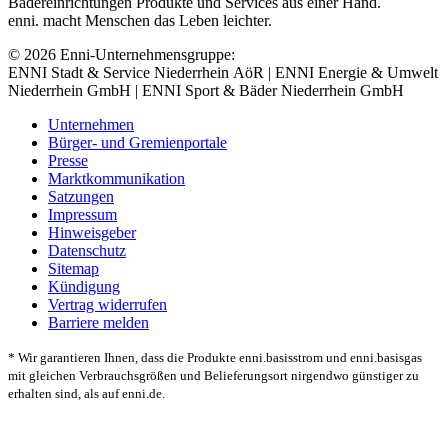
Bädereinrichtungen Produkte und Services aus einer Hand.
enni. macht Menschen das Leben leichter.
© 2026 Enni-Unternehmensgruppe:
ENNI Stadt & Service Niederrhein AöR | ENNI Energie & Umwelt
Niederrhein GmbH | ENNI Sport & Bäder Niederrhein GmbH
Unternehmen
Bürger- und Gremienportale
Presse
Marktkommunikation
Satzungen
Impressum
Hinweisgeber
Datenschutz
Sitemap
Kündigung
Vertrag widerrufen
Barriere melden
* Wir garantieren Ihnen, dass die Produkte enni.basisstrom und enni.basisgas
mit gleichen Verbrauchsgrößen und Belieferungsort nirgendwo günstiger zu
erhalten sind, als auf enni.de.