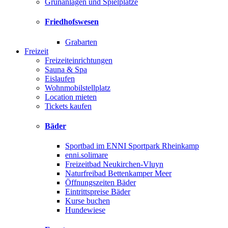
Grünanlagen und Spielplätze
Friedhofswesen
Grabarten
Freizeit
Freizeiteinrichtungen
Sauna & Spa
Eislaufen
Wohnmobilstellplatz
Location mieten
Tickets kaufen
Bäder
Sportbad im ENNI Sportpark Rheinkamp
enni.solimare
Freizeitbad Neukirchen-Vluyn
Naturfreibad Bettenkamper Meer
Öffnungszeiten Bäder
Eintrittspreise Bäder
Kurse buchen
Hundewiese