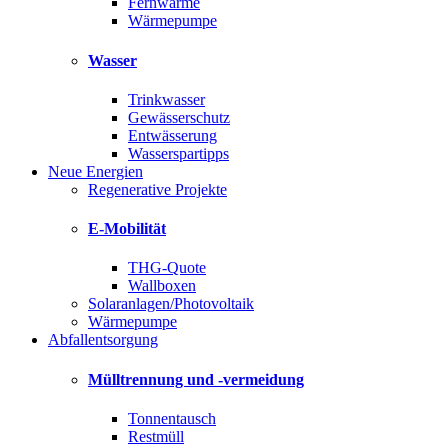
Fernwärme
Wärmepumpe
Wasser
Trinkwasser
Gewässerschutz
Entwässerung
Wasserspartipps
Neue Energien
Regenerative Projekte
E-Mobilität
THG-Quote
Wallboxen
Solaranlagen/Photovoltaik
Wärmepumpe
Abfallentsorgung
Mülltrennung und -vermeidung
Tonnentausch
Restmüll