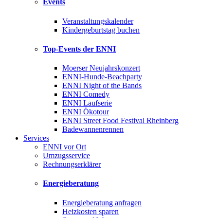
Events
Veranstaltungskalender
Kindergeburtstag buchen
Top-Events der ENNI
Moerser Neujahrskonzert
ENNI-Hunde-Beachparty
ENNI Night of the Bands
ENNI Comedy
ENNI Laufserie
ENNI Ökotour
ENNI Street Food Festival Rheinberg
Badewannenrennen
Services
ENNI vor Ort
Umzugsservice
Rechnungserklärer
Energieberatung
Energieberatung anfragen
Heizkosten sparen