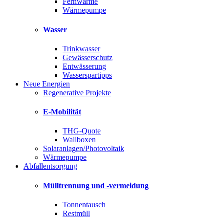
Fernwärme
Wärmepumpe
Wasser
Trinkwasser
Gewässerschutz
Entwässerung
Wasserspartipps
Neue Energien
Regenerative Projekte
E-Mobilität
THG-Quote
Wallboxen
Solaranlagen/Photovoltaik
Wärmepumpe
Abfallentsorgung
Mülltrennung und -vermeidung
Tonnentausch
Restmüll