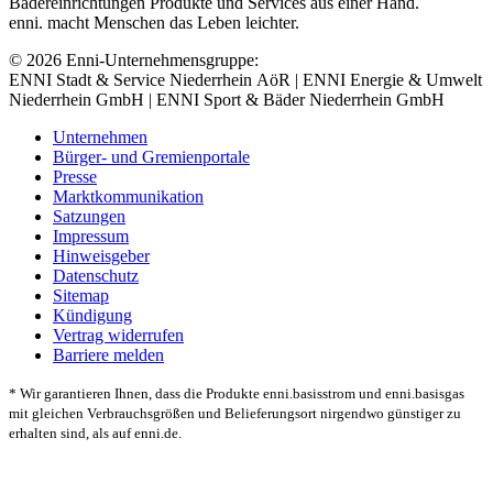
Bädereinrichtungen Produkte und Services aus einer Hand.
enni. macht Menschen das Leben leichter.
© 2026 Enni-Unternehmensgruppe:
ENNI Stadt & Service Niederrhein AöR | ENNI Energie & Umwelt
Niederrhein GmbH | ENNI Sport & Bäder Niederrhein GmbH
Unternehmen
Bürger- und Gremienportale
Presse
Marktkommunikation
Satzungen
Impressum
Hinweisgeber
Datenschutz
Sitemap
Kündigung
Vertrag widerrufen
Barriere melden
* Wir garantieren Ihnen, dass die Produkte enni.basisstrom und enni.basisgas
mit gleichen Verbrauchsgrößen und Belieferungsort nirgendwo günstiger zu
erhalten sind, als auf enni.de.