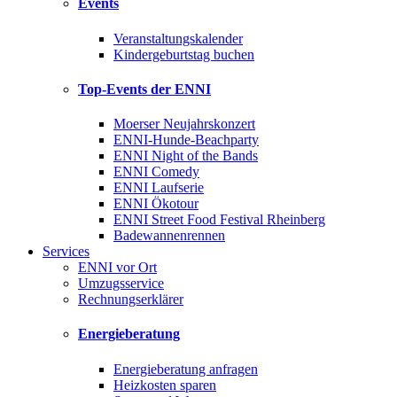
Events
Veranstaltungskalender
Kindergeburtstag buchen
Top-Events der ENNI
Moerser Neujahrskonzert
ENNI-Hunde-Beachparty
ENNI Night of the Bands
ENNI Comedy
ENNI Laufserie
ENNI Ökotour
ENNI Street Food Festival Rheinberg
Badewannenrennen
Services
ENNI vor Ort
Umzugsservice
Rechnungserklärer
Energieberatung
Energieberatung anfragen
Heizkosten sparen