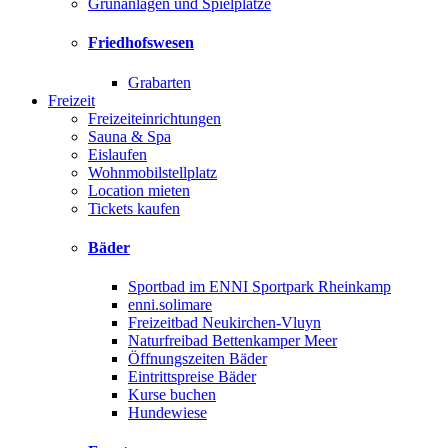
Grünanlagen und Spielplätze
Friedhofswesen
Grabarten
Freizeit
Freizeiteinrichtungen
Sauna & Spa
Eislaufen
Wohnmobilstellplatz
Location mieten
Tickets kaufen
Bäder
Sportbad im ENNI Sportpark Rheinkamp
enni.solimare
Freizeitbad Neukirchen-Vluyn
Naturfreibad Bettenkamper Meer
Öffnungszeiten Bäder
Eintrittspreise Bäder
Kurse buchen
Hundewiese