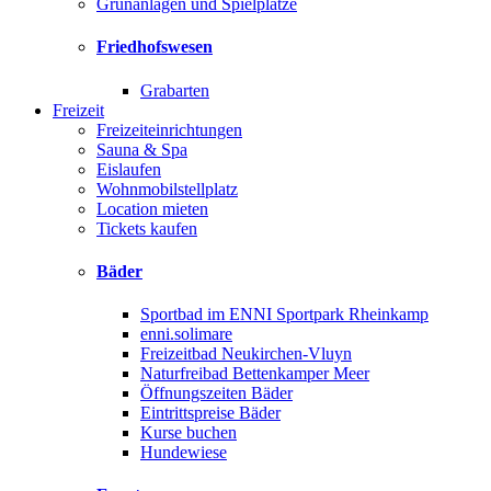
Grünanlagen und Spielplätze
Friedhofswesen
Grabarten
Freizeit
Freizeiteinrichtungen
Sauna & Spa
Eislaufen
Wohnmobilstellplatz
Location mieten
Tickets kaufen
Bäder
Sportbad im ENNI Sportpark Rheinkamp
enni.solimare
Freizeitbad Neukirchen-Vluyn
Naturfreibad Bettenkamper Meer
Öffnungszeiten Bäder
Eintrittspreise Bäder
Kurse buchen
Hundewiese