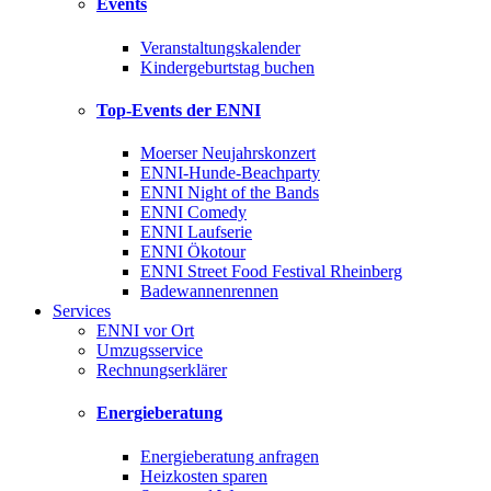
Events
Veranstaltungskalender
Kindergeburtstag buchen
Top-Events der ENNI
Moerser Neujahrskonzert
ENNI-Hunde-Beachparty
ENNI Night of the Bands
ENNI Comedy
ENNI Laufserie
ENNI Ökotour
ENNI Street Food Festival Rheinberg
Badewannenrennen
Services
ENNI vor Ort
Umzugsservice
Rechnungserklärer
Energieberatung
Energieberatung anfragen
Heizkosten sparen