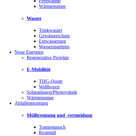
Fernwärme
Wärmepumpe
Wasser
Trinkwasser
Gewässerschutz
Entwässerung
Wasserspartipps
Neue Energien
Regenerative Projekte
E-Mobilität
THG-Quote
Wallboxen
Solaranlagen/Photovoltaik
Wärmepumpe
Abfallentsorgung
Mülltrennung und -vermeidung
Tonnentausch
Restmüll