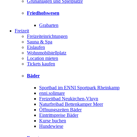
Grünanlagen und Spielplätze
Friedhofswesen
Grabarten
Freizeit
Freizeiteinrichtungen
Sauna & Spa
Eislaufen
Wohnmobilstellplatz
Location mieten
Tickets kaufen
Bäder
Sportbad im ENNI Sportpark Rheinkamp
enni.solimare
Freizeitbad Neukirchen-Vluyn
Naturfreibad Bettenkamper Meer
Öffnungszeiten Bäder
Eintrittspreise Bäder
Kurse buchen
Hundewiese