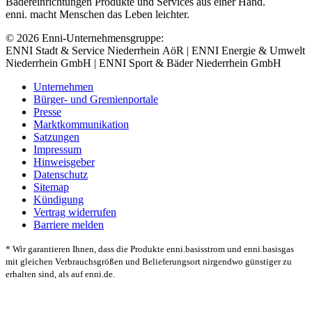
Bädereinrichtungen Produkte und Services aus einer Hand.
enni. macht Menschen das Leben leichter.
© 2026 Enni-Unternehmensgruppe:
ENNI Stadt & Service Niederrhein AöR | ENNI Energie & Umwelt
Niederrhein GmbH | ENNI Sport & Bäder Niederrhein GmbH
Unternehmen
Bürger- und Gremienportale
Presse
Marktkommunikation
Satzungen
Impressum
Hinweisgeber
Datenschutz
Sitemap
Kündigung
Vertrag widerrufen
Barriere melden
* Wir garantieren Ihnen, dass die Produkte enni.basisstrom und enni.basisgas
mit gleichen Verbrauchsgrößen und Belieferungsort nirgendwo günstiger zu
erhalten sind, als auf enni.de.