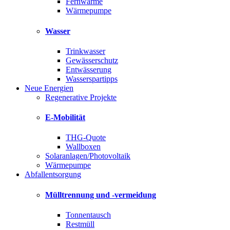
Fernwärme
Wärmepumpe
Wasser
Trinkwasser
Gewässerschutz
Entwässerung
Wasserspartipps
Neue Energien
Regenerative Projekte
E-Mobilität
THG-Quote
Wallboxen
Solaranlagen/Photovoltaik
Wärmepumpe
Abfallentsorgung
Mülltrennung und -vermeidung
Tonnentausch
Restmüll