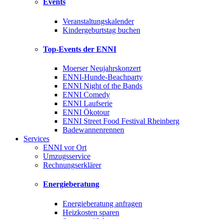
Events
Veranstaltungskalender
Kindergeburtstag buchen
Top-Events der ENNI
Moerser Neujahrskonzert
ENNI-Hunde-Beachparty
ENNI Night of the Bands
ENNI Comedy
ENNI Laufserie
ENNI Ökotour
ENNI Street Food Festival Rheinberg
Badewannenrennen
Services
ENNI vor Ort
Umzugsservice
Rechnungserklärer
Energieberatung
Energieberatung anfragen
Heizkosten sparen