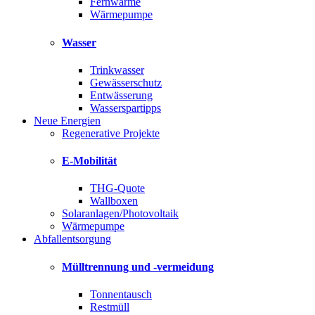
Fernwärme
Wärmepumpe
Wasser
Trinkwasser
Gewässerschutz
Entwässerung
Wasserspartipps
Neue Energien
Regenerative Projekte
E-Mobilität
THG-Quote
Wallboxen
Solaranlagen/Photovoltaik
Wärmepumpe
Abfallentsorgung
Mülltrennung und -vermeidung
Tonnentausch
Restmüll