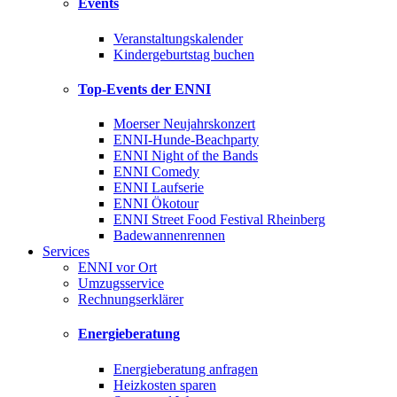
Events
Veranstaltungskalender
Kindergeburtstag buchen
Top-Events der ENNI
Moerser Neujahrskonzert
ENNI-Hunde-Beachparty
ENNI Night of the Bands
ENNI Comedy
ENNI Laufserie
ENNI Ökotour
ENNI Street Food Festival Rheinberg
Badewannenrennen
Services
ENNI vor Ort
Umzugsservice
Rechnungserklärer
Energieberatung
Energieberatung anfragen
Heizkosten sparen