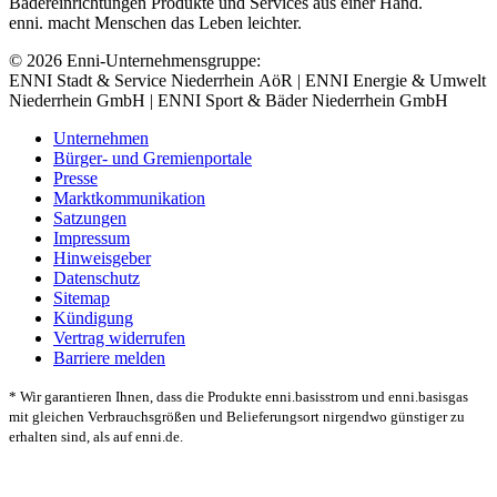
Bädereinrichtungen Produkte und Services aus einer Hand.
enni. macht Menschen das Leben leichter.
© 2026 Enni-Unternehmensgruppe:
ENNI Stadt & Service Niederrhein AöR | ENNI Energie & Umwelt
Niederrhein GmbH | ENNI Sport & Bäder Niederrhein GmbH
Unternehmen
Bürger- und Gremienportale
Presse
Marktkommunikation
Satzungen
Impressum
Hinweisgeber
Datenschutz
Sitemap
Kündigung
Vertrag widerrufen
Barriere melden
* Wir garantieren Ihnen, dass die Produkte enni.basisstrom und enni.basisgas
mit gleichen Verbrauchsgrößen und Belieferungsort nirgendwo günstiger zu
erhalten sind, als auf enni.de.