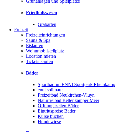
Grünanlagen und Spielplätze
Friedhofswesen
Grabarten
Freizeit
Freizeiteinrichtungen
Sauna & Spa
Eislaufen
Wohnmobilstellplatz
Location mieten
Tickets kaufen
Bäder
Sportbad im ENNI Sportpark Rheinkamp
enni.solimare
Freizeitbad Neukirchen-Vluyn
Naturfreibad Bettenkamper Meer
Öffnungszeiten Bäder
Eintrittspreise Bäder
Kurse buchen
Hundewiese