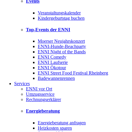
Events
Veranstaltungskalender
Kindergeburtstag buchen
Top-Events der ENNI
Moerser Neujahrskonzert
ENNI-Hunde-Beachparty
ENNI Night of the Bands
ENNI Comedy
ENNI Laufserie
ENNI Ökotour
ENNI Street Food Festival Rheinberg
Badewannenrennen
Services
ENNI vor Ort
Umzugsservice
Rechnungserklärer
Energieberatung
Energieberatung anfragen
Heizkosten sparen