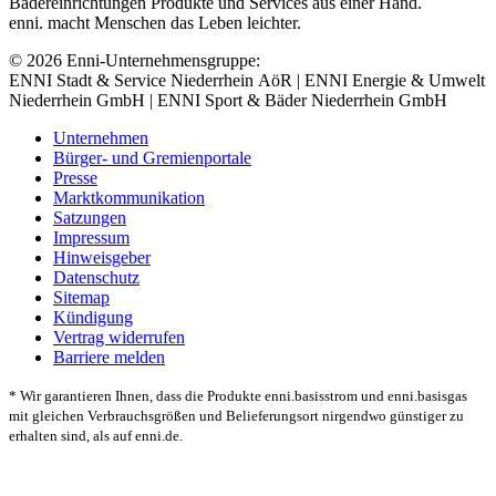
Bädereinrichtungen Produkte und Services aus einer Hand.
enni. macht Menschen das Leben leichter.
© 2026 Enni-Unternehmensgruppe:
ENNI Stadt & Service Niederrhein AöR | ENNI Energie & Umwelt
Niederrhein GmbH | ENNI Sport & Bäder Niederrhein GmbH
Unternehmen
Bürger- und Gremienportale
Presse
Marktkommunikation
Satzungen
Impressum
Hinweisgeber
Datenschutz
Sitemap
Kündigung
Vertrag widerrufen
Barriere melden
* Wir garantieren Ihnen, dass die Produkte enni.basisstrom und enni.basisgas
mit gleichen Verbrauchsgrößen und Belieferungsort nirgendwo günstiger zu
erhalten sind, als auf enni.de.