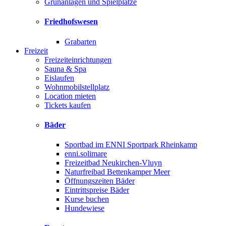
Grünanlagen und Spielplätze
Friedhofswesen
Grabarten
Freizeit
Freizeiteinrichtungen
Sauna & Spa
Eislaufen
Wohnmobilstellplatz
Location mieten
Tickets kaufen
Bäder
Sportbad im ENNI Sportpark Rheinkamp
enni.solimare
Freizeitbad Neukirchen-Vluyn
Naturfreibad Bettenkamper Meer
Öffnungszeiten Bäder
Eintrittspreise Bäder
Kurse buchen
Hundewiese