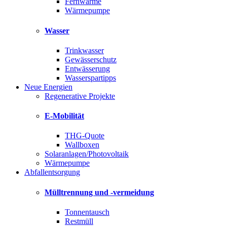
Fernwärme
Wärmepumpe
Wasser
Trinkwasser
Gewässerschutz
Entwässerung
Wasserspartipps
Neue Energien
Regenerative Projekte
E-Mobilität
THG-Quote
Wallboxen
Solaranlagen/Photovoltaik
Wärmepumpe
Abfallentsorgung
Mülltrennung und -vermeidung
Tonnentausch
Restmüll