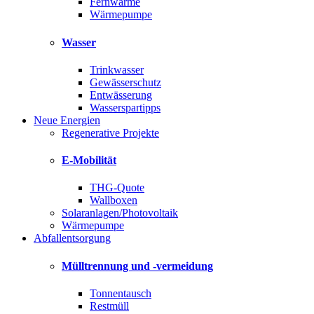
Fernwärme
Wärmepumpe
Wasser
Trinkwasser
Gewässerschutz
Entwässerung
Wasserspartipps
Neue Energien
Regenerative Projekte
E-Mobilität
THG-Quote
Wallboxen
Solaranlagen/Photovoltaik
Wärmepumpe
Abfallentsorgung
Mülltrennung und -vermeidung
Tonnentausch
Restmüll