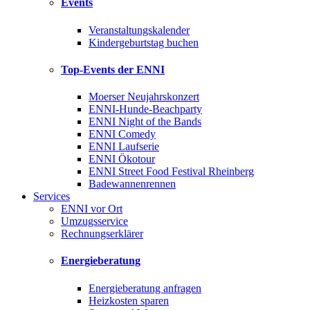
Events
Veranstaltungskalender
Kindergeburtstag buchen
Top-Events der ENNI
Moerser Neujahrskonzert
ENNI-Hunde-Beachparty
ENNI Night of the Bands
ENNI Comedy
ENNI Laufserie
ENNI Ökotour
ENNI Street Food Festival Rheinberg
Badewannenrennen
Services
ENNI vor Ort
Umzugsservice
Rechnungserklärer
Energieberatung
Energieberatung anfragen
Heizkosten sparen