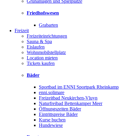
Grünanlagen und Spielplätze
Friedhofswesen
Grabarten
Freizeit
Freizeiteinrichtungen
Sauna & Spa
Eislaufen
Wohnmobilstellplatz
Location mieten
Tickets kaufen
Bäder
Sportbad im ENNI Sportpark Rheinkamp
enni.solimare
Freizeitbad Neukirchen-Vluyn
Naturfreibad Bettenkamper Meer
Öffnungszeiten Bäder
Eintrittspreise Bäder
Kurse buchen
Hundewiese