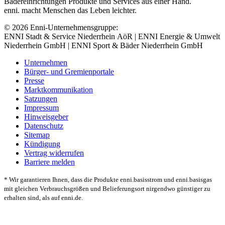
Bädereinrichtungen Produkte und Services aus einer Hand.
enni. macht Menschen das Leben leichter.
© 2026 Enni-Unternehmensgruppe:
ENNI Stadt & Service Niederrhein AöR | ENNI Energie & Umwelt
Niederrhein GmbH | ENNI Sport & Bäder Niederrhein GmbH
Unternehmen
Bürger- und Gremienportale
Presse
Marktkommunikation
Satzungen
Impressum
Hinweisgeber
Datenschutz
Sitemap
Kündigung
Vertrag widerrufen
Barriere melden
* Wir garantieren Ihnen, dass die Produkte enni.basisstrom und enni.basisgas
mit gleichen Verbrauchsgrößen und Belieferungsort nirgendwo günstiger zu
erhalten sind, als auf enni.de.