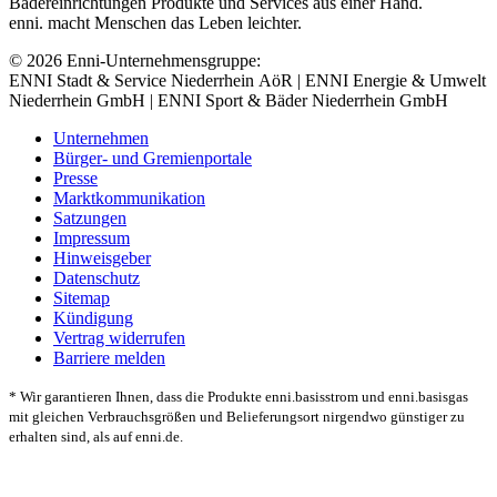
Bädereinrichtungen Produkte und Services aus einer Hand.
enni. macht Menschen das Leben leichter.
© 2026 Enni-Unternehmensgruppe:
ENNI Stadt & Service Niederrhein AöR | ENNI Energie & Umwelt
Niederrhein GmbH | ENNI Sport & Bäder Niederrhein GmbH
Unternehmen
Bürger- und Gremienportale
Presse
Marktkommunikation
Satzungen
Impressum
Hinweisgeber
Datenschutz
Sitemap
Kündigung
Vertrag widerrufen
Barriere melden
* Wir garantieren Ihnen, dass die Produkte enni.basisstrom und enni.basisgas
mit gleichen Verbrauchsgrößen und Belieferungsort nirgendwo günstiger zu
erhalten sind, als auf enni.de.