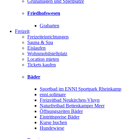
Grünanlagen und Spielplätze
Friedhofswesen
Grabarten
Freizeit
Freizeiteinrichtungen
Sauna & Spa
Eislaufen
Wohnmobilstellplatz
Location mieten
Tickets kaufen
Bäder
Sportbad im ENNI Sportpark Rheinkamp
enni.solimare
Freizeitbad Neukirchen-Vluyn
Naturfreibad Bettenkamper Meer
Öffnungszeiten Bäder
Eintrittspreise Bäder
Kurse buchen
Hundewiese