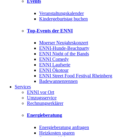
Events
Veranstaltungskalender
Kindergeburtstag buchen
Top-Events der ENNI
Moerser Neujahrskonzert
ENNI-Hunde-Beachparty
ENNI Night of the Bands
ENNI Comedy
ENNI Laufserie
ENNI Ökotour
ENNI Street Food Festival Rheinberg
Badewannenrennen
Services
ENNI vor Ort
Umzugsservice
Rechnungserklärer
Energieberatung
Energieberatung anfragen
Heizkosten sparen