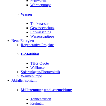
Fernwärme
Wärmepumpe
Wasser
Trinkwasser
Gewässerschutz
Entwässerung
Wasserspartipps
Neue Energien
Regenerative Projekte
E-Mobilität
THG-Quote
Wallboxen
Solaranlagen/Photovoltaik
Wärmepumpe
Abfallentsorgung
Mülltrennung und -vermeidung
Tonnentausch
Restmüll