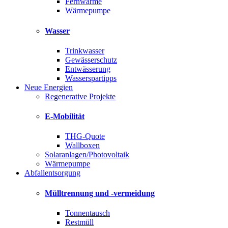
Fernwärme
Wärmepumpe
Wasser
Trinkwasser
Gewässerschutz
Entwässerung
Wasserspartipps
Neue Energien
Regenerative Projekte
E-Mobilität
THG-Quote
Wallboxen
Solaranlagen/Photovoltaik
Wärmepumpe
Abfallentsorgung
Mülltrennung und -vermeidung
Tonnentausch
Restmüll