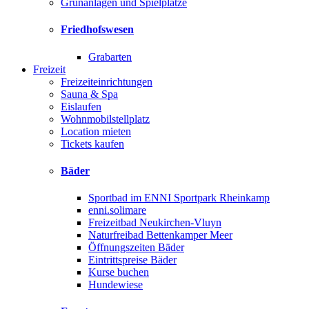
Grünanlagen und Spielplätze
Friedhofswesen
Grabarten
Freizeit
Freizeiteinrichtungen
Sauna & Spa
Eislaufen
Wohnmobilstellplatz
Location mieten
Tickets kaufen
Bäder
Sportbad im ENNI Sportpark Rheinkamp
enni.solimare
Freizeitbad Neukirchen-Vluyn
Naturfreibad Bettenkamper Meer
Öffnungszeiten Bäder
Eintrittspreise Bäder
Kurse buchen
Hundewiese