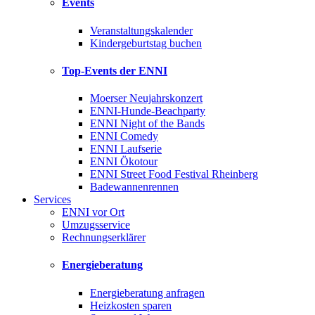
Events
Veranstaltungskalender
Kindergeburtstag buchen
Top-Events der ENNI
Moerser Neujahrskonzert
ENNI-Hunde-Beachparty
ENNI Night of the Bands
ENNI Comedy
ENNI Laufserie
ENNI Ökotour
ENNI Street Food Festival Rheinberg
Badewannenrennen
Services
ENNI vor Ort
Umzugsservice
Rechnungserklärer
Energieberatung
Energieberatung anfragen
Heizkosten sparen